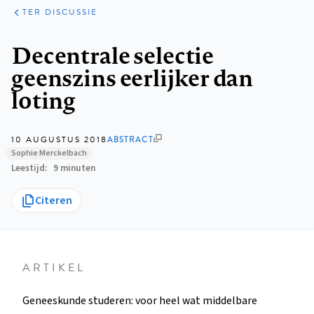
ARTIKELEN
OPINIE
TER DISCUSSIE
Kruimelpad
Decentrale selectie
geenszins eerlijker dan
loting
10 AUGUSTUS 2018
ABSTRACT
Sophie Merckelbach
Leestijd
9 minuten
Citeren
ARTIKEL
Geneeskunde studeren: voor heel wat middelbare