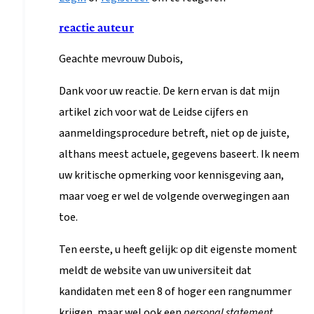
antwoord
reactie auteur
op
Geachte mevrouw Dubois,
Gegevens
Universiteit
Dank voor uw reactie. De kern ervan is dat mijn
Leiden
artikel zich voor wat de Leidse cijfers en
onjuist
aanmeldingsprocedure betreft, niet op de juiste,
door
althans meest actuele, gegevens baseert. Ik neem
e.a.dubois@lumc.nl
uw kritische opmerking voor kennisgeving aan,
maar voeg er wel de volgende overwegingen aan
toe.
Ten eerste, u heeft gelijk: op dit eigenste moment
meldt de website van uw universiteit dat
kandidaten met een 8 of hoger een rangnummer
krijgen, maar wel ook een
personal statement