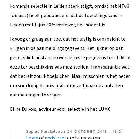
komende selectie in Leiden sterk stijgt, omdat het NTvG
(onjuist) heeft gepubliceerd, dat de toelatingskans in
Leiden met bijna 80% verreweg het hoogst is.
Ik voeg er graag aan toe, dat het lastig is om inzicht te
krijgen in de aanmeldingsgegevens. Het lijkt erop dat
geen enkele instantie over de juiste gegevens beschikt of
deze ter beschikking wil/mag stellen. Transparantie wat
dat betreft zou ik toejuichen. Maar misschien is het beter
om voorlopig de universiteiten zelf naar de aantallen
aanmeldingen te vragen.
Eline Dubois, adviseur voor selectie in het LUMC
Sophie
Merckelbach
24 OKTOBER 2018 - 13:21
Login
of
registreer
om te reageren
Als