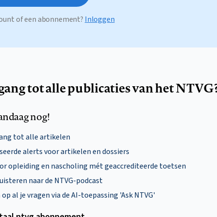
ccount of een abonnement?
Inloggen
egang tot alle publicaties van het NTVG
andaag nog!
ng tot alle artikelen
eerde alerts voor artikelen en dossiers
oor opleiding en nascholing mét geaccrediteerde toetsen
uisteren naar de NTVG-podcast
p al je vragen via de AI-toepassing 'Ask NTVG'
itaal ntvg abonnement