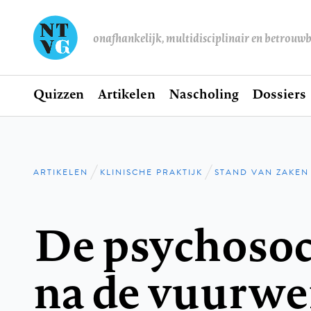
onafhankelijk, multidisciplinair en betrouw
Home
Quizzen
Artikelen
Nascholing
Dossiers
Hoofdnavigatie
ARTIKELEN
KLINISCHE PRAKTIJK
STAND VAN ZAKEN
Kruimelpad
De psychosoc
na de vuurwe