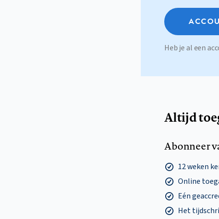
ACCOU
Heb je al een a
Altijd to
Abonneer v
12 weken k
Online toega
Eén geaccre
Het tijdschri