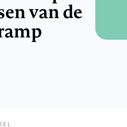
sen van de
gramp
KEL