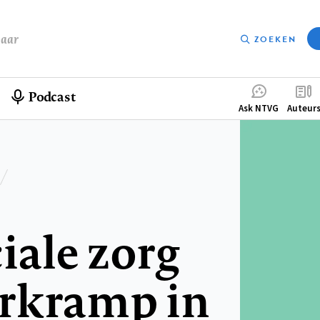
baar
ZOEKEN
Podcast
Compleme
Ask NTVG
Auteur
menu
iale zorg
rkramp in