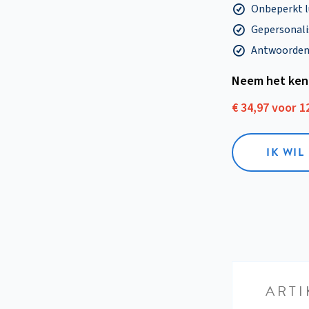
Onbeperkt l
Gepersonalis
Antwoorden o
Neem het ken
€ 34,97 voor 
IK WI
ARTI