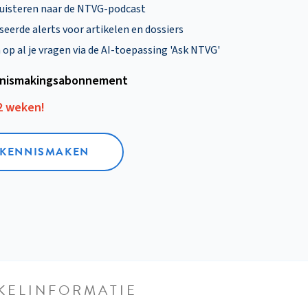
uisteren naar de NTVG-podcast
eerde alerts voor artikelen en dossiers
p al je vragen via de AI-toepassing 'Ask NTVG'
nismakings­abonnement
12 weken!
L KENNISMAKEN
KELINFORMATIE