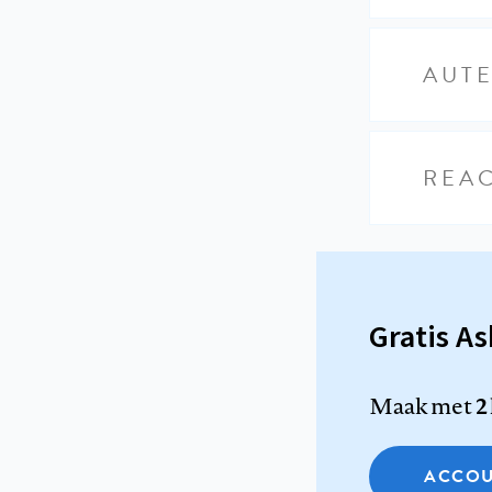
AUT
REAC
Gratis A
Maak met
2
ACCOU