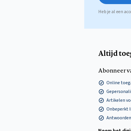
Heb je al een a
Altijd to
Abonneer v
Online toega
Gepersonalis
Artikelen v
Onbeperkt l
Antwoorden o
Neem het dig