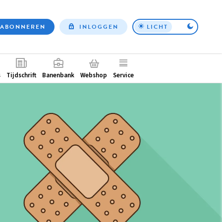
ABONNEREN
INLOGGEN
LICHT
Top
nav
ntair
s
Tijdschrift
Banenbank
Webshop
Service