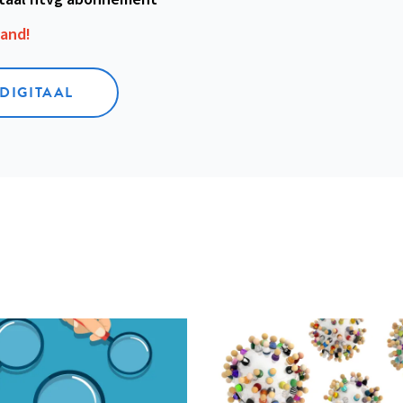
aand!
 DIGITAAL