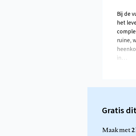
Bij de 
het lev
complet
ruïne, 
heenkom
in…
Gratis di
Maak met
2