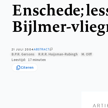
Enschede; les
Bijlmer-vlie
21 JULI 2004
ABSTRACT
B.P.R. Gersons
R.R.R. Huijsman-Rubingh
M. Olff
Leestijd
17 minuten
Citeren
ARTI