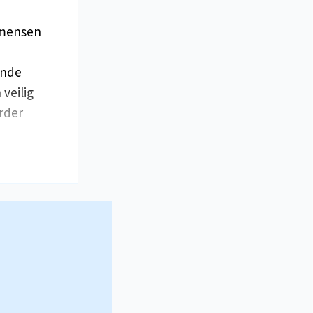
 mensen
ende
veilig
rder