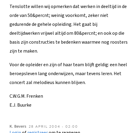
Tenslotte willen wij opmerken dat werken in deeltijd in de
orde van 50&percnt; weinig voorkomt, zeker niet
gedurende de gehele opleiding. Het gaat bij
deeltijdwerken vrijwel altijd om 80&percnt; en ook op die
basis zijn constructies te bedenken waarmee nog roosters
zijn te maken.
Voor de opleider en zijn of haar team blijft geldig: een heel
beroepsleven lang onderwijzen, maar tevens leren. Het
concert zal melodieus kunnen blijven.
C.W.G.M. Frenken
E.J. Buurke
K.
Bevers
28 APRIL 2004 - 02:00
Login
of
registreer
om te reageren