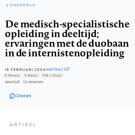
ARTIKELEN
PERSPECTIEF
ONDERWIJS
Kruimelpad
De medisch-specialistische
opleiding in deeltijd;
ervaringen met de duobaan
in de internistenopleiding
18 FEBRUARI 2004
ABSTRACT
K. Bevers
S. Nauta
P.M.J. Stuyt
Leestijd
12 minuten
Citeren
ARTIKEL