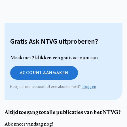
Gratis Ask NTVG uitproberen?
2 klikken
Maak met
een gratis account aan
ACCOUNT AANMAKEN
Heb je al een account of een abonnement?
Inloggen
Altijd toegang tot alle publicaties van het NTVG?
Abonneer vandaag nog!