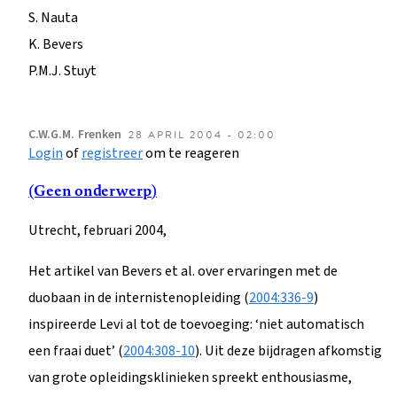
S. Nauta
K. Bevers
P.M.J. Stuyt
C.W.G.M.
Frenken
28 APRIL 2004 - 02:00
Login
of
registreer
om te reageren
(Geen onderwerp)
Utrecht, februari 2004,
Het artikel van Bevers et al. over ervaringen met de
duobaan in de internistenopleiding (
2004:336-9
)
inspireerde Levi al tot de toevoeging: ‘niet automatisch
een fraai duet’ (
2004:308-10
). Uit deze bijdragen afkomstig
van grote opleidingsklinieken spreekt enthousiasme,