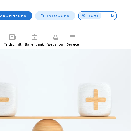
ABONNEREN
INLOGGEN
LICHT
Top
nav
ntair
s
Tijdschrift
Banenbank
Webshop
Service