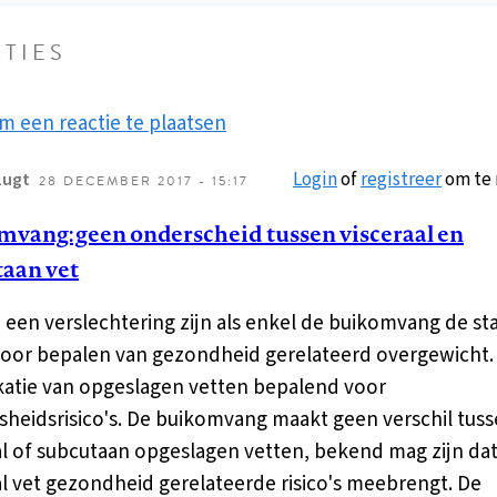
TIES
m een reactie te plaatsen
Login
of
registreer
om te 
Lugt
28 DECEMBER 2017 - 15:17
vang: geen onderscheid tussen visceraal en
aan vet
 een verslechtering zijn als enkel de buikomvang de s
oor bepalen van gezondheid gerelateerd overgewicht
okatie van opgeslagen vetten bepalend voor
heidsrisico's. De buikomvang maakt geen verschil tus
al of subcutaan opgeslagen vetten, bekend mag zijn dat
al vet gezondheid gerelateerde risico's meebrengt. De