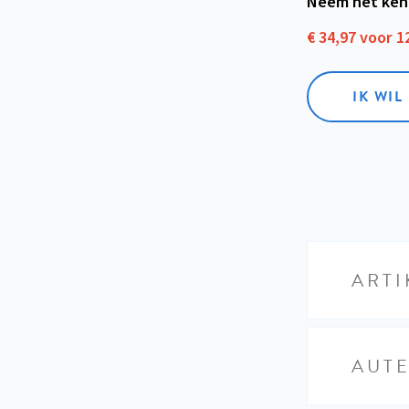
Neem het ken
€ 34,97 voor 
IK WI
ARTI
AUT