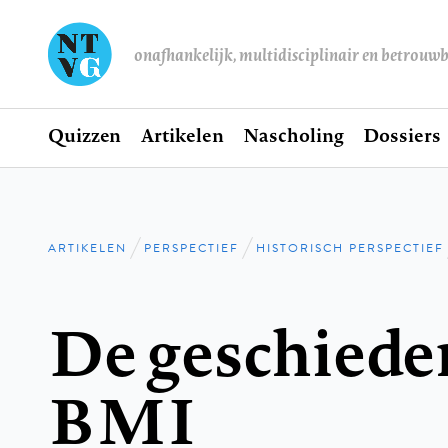
onafhankelijk, multidisciplinair en betrouw
Home
Quizzen
Artikelen
Nascholing
Dossiers
Hoofdnavigatie
ARTIKELEN
PERSPECTIEF
HISTORISCH PERSPECTIEF
Kruimelpad
De geschieden
BMI