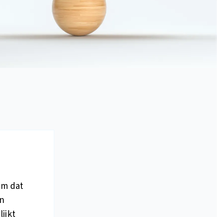
om dat
in
lijkt