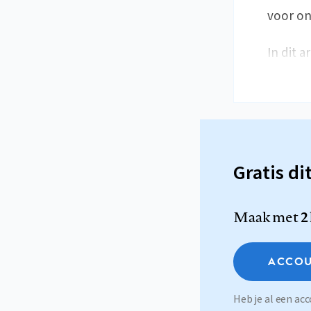
voor on
In dit a
Gratis di
Maak met
2
ACCOU
Heb je al een a