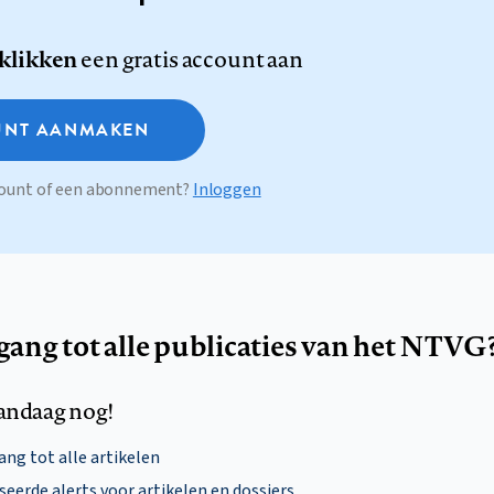
 klikken
een gratis account aan
NT AANMAKEN
ccount of een abonnement?
Inloggen
egang tot alle publicaties van het NTVG
andaag nog!
ng tot alle artikelen
eerde alerts voor artikelen en dossiers