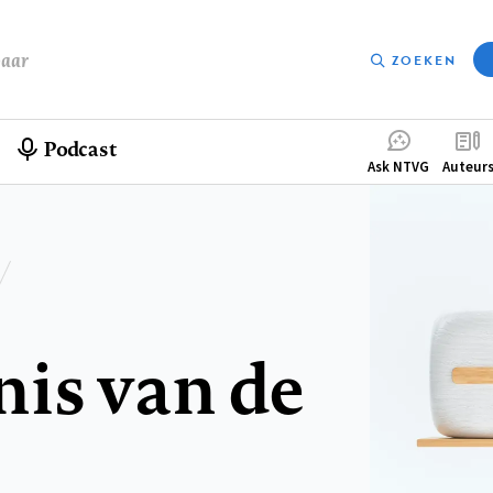
baar
ZOEKEN
Podcast
Compleme
Ask NTVG
Auteur
menu
is van de