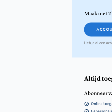
Maak met
2
ACCOU
Heb je al een a
Altijd to
Abonneer v
Online toega
Gepersonalis