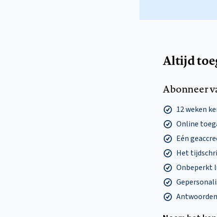
Altijd to
Abonneer v
12 weken k
Online toega
Eén geaccre
Het tijdschri
Onbeperkt l
Gepersonalis
Antwoorden o