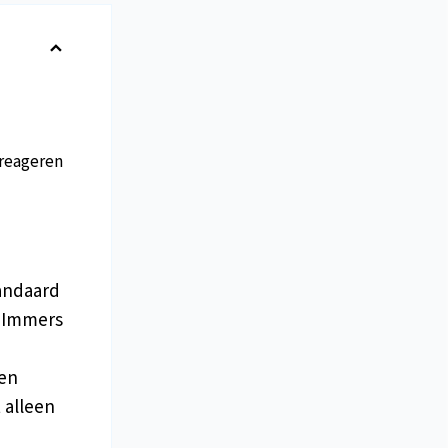
reageren
tandaard
. Immers
sen
 alleen