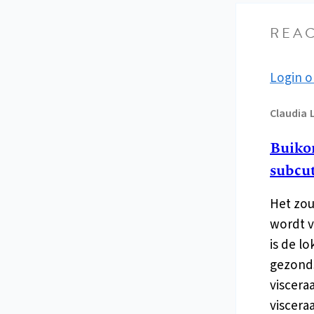
REAC
Login o
Claudia
Buikom
subcut
Het zou
wordt v
is de l
gezonds
viscera
viscera