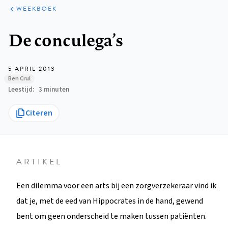
ARTIKELEN
VARIA
WEEKBOEK
Kruimelpad
De conculega’s
5 APRIL 2013
Ben Crul
Leestijd
3 minuten
Citeren
ARTIKEL
Een dilemma voor een arts bij een zorgverzekeraar vind ik
dat je, met de eed van Hippocrates in de hand, gewend
bent om geen onderscheid te maken tussen patiënten.