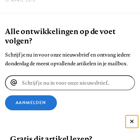
12 APRIL 2013
Alle ontwikkelingen op de voet
volgen?
Schrijf je nu in voor onze nieuwsbrief en ontvang iedere
donderdag de meest opvallende artikelen in je mailbox.
E-
mailadres
AANMELDEN
VOLG ONS OP
Deze site gebruikt cookies
Gratis dit artikel lezen?
Zie onze cookie policy