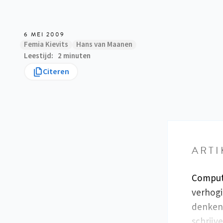
6 MEI 2009
Femia Kievits
Hans van Maanen
Leestijd
2 minuten
Citeren
ARTI
Compute
verhogi
denken 
schrijv