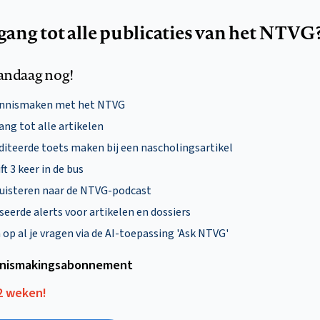
egang tot alle publicaties van het NTVG
andaag nog!
ennismaken met het NTVG
ng tot alle artikelen
diteerde toets maken bij een nascholingsartikel
ft 3 keer in de bus
uisteren naar de NTVG-podcast
eerde alerts voor artikelen en dossiers
p al je vragen via de AI-toepassing 'Ask NTVG'
nismakings­abonnement
12 weken!