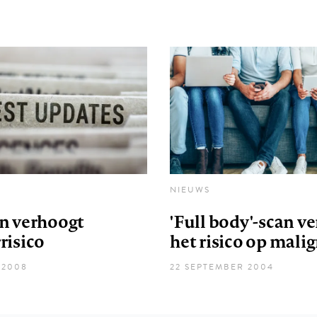
NIEUWS
n verhoogt
'Full body'-scan v
risico
het risico op malig
 2008
22 SEPTEMBER 2004