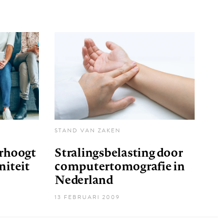
STAND VAN ZAKEN
erhoogt
Stralingsbelasting door
niteit
computertomografie in
Nederland
13 FEBRUARI 2009