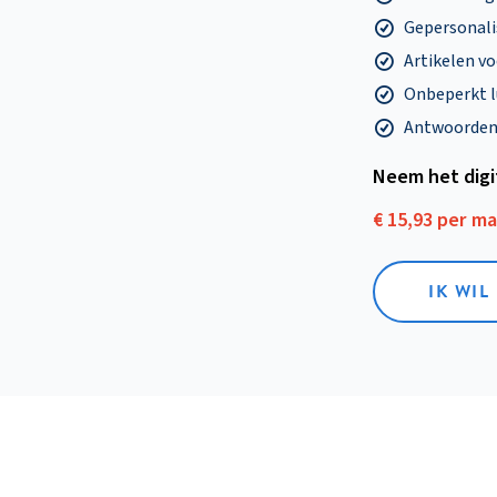
Gepersonalis
Artikelen v
Onbeperkt l
Antwoorden o
Neem het dig
€ 15,93 per m
IK WIL