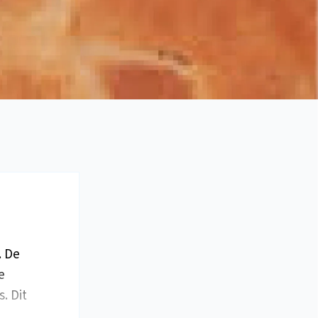
. De
e
. Dit