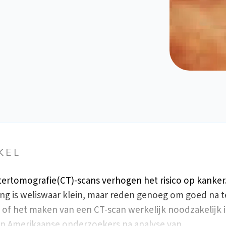
KEL
rtomografie(CT)-scans verhogen het risico op kanker
ng is weliswaar klein, maar reden genoeg om goed na t
of het maken van een CT-scan werkelijk noodzakelijk is
en Amerikaanse onderzoekers na analyse van…