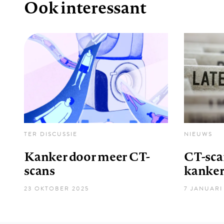
Ook interessant
TER DISCUSSIE
NIEUWS
Kanker door meer CT-
CT-sca
scans
kanker
23 OKTOBER 2025
7 JANUARI