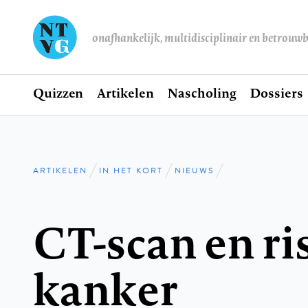
onafhankelijk, multidisciplinair en betrouw
Home
Quizzen
Artikelen
Nascholing
Dossiers
Hoofdnavigatie
ARTIKELEN
IN HET KORT
NIEUWS
Kruimelpad
CT-scan en ri
kanker