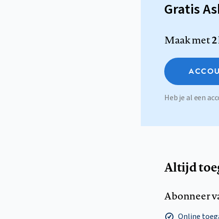
Gratis A
Maak met
2
ACCOU
Heb je al een a
Altijd to
Abonneer v
Online toega