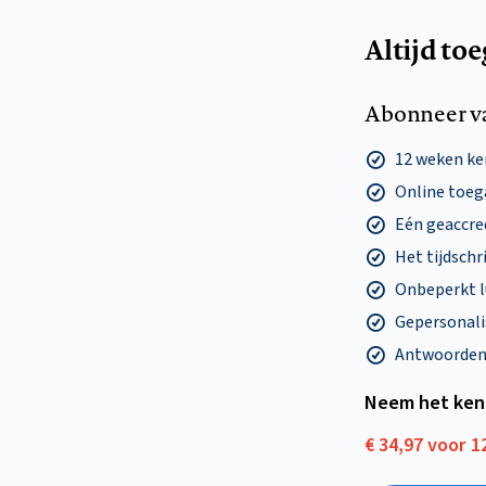
Altijd to
Abonneer v
12 weken k
Online toega
Eén geaccre
Het tijdschri
Onbeperkt l
Gepersonalis
Antwoorden o
Neem het ken
€ 34,97 voor 