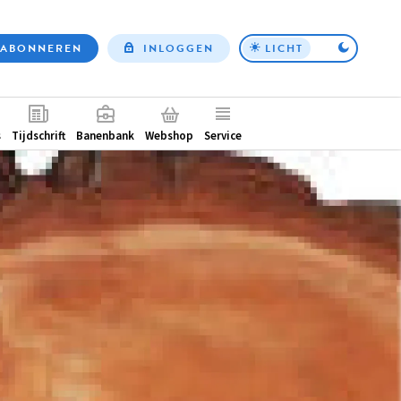
ABONNEREN
INLOGGEN
LICHT
Top
nav
ntair
s
Tijdschrift
Banenbank
Webshop
Service