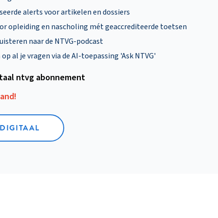
eerde alerts voor artikelen en dossiers
oor opleiding en nascholing mét geaccrediteerde toetsen
uisteren naar de NTVG-podcast
p al je vragen via de AI-toepassing 'Ask NTVG'
itaal ntvg abonnement
aand!
 DIGITAAL