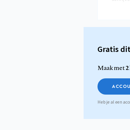
Gratis di
Maak met
2
ACCOU
Heb je al een a