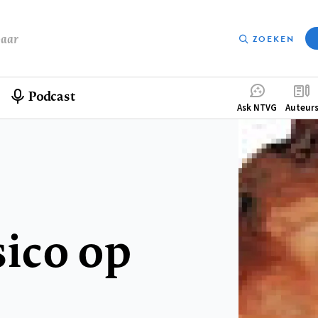
baar
ZOEKEN
Podcast
Compleme
Ask NTVG
Auteur
menu
sico op