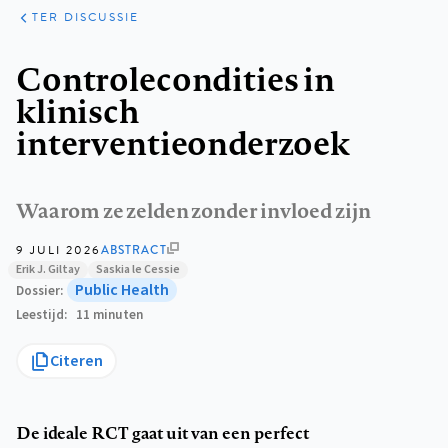
ARTIKELEN
OPINIE
TER DISCUSSIE
Kruimelpad
Controlecondities in
klinisch
interventieonderzoek
Waarom ze zelden zonder invloed zijn
9 JULI 2026
ABSTRACT
Erik J. Giltay
Saskia le Cessie
Public Health
Dossier
Leestijd
11 minuten
Citeren
De ideale RCT gaat uit van een perfect