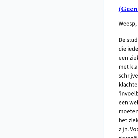
(Geen
Weesp, j
De studi
die ied
een zie
met kla
schrijv
klachte
‘invoel
een wei
moeten 
het zie
zijn. V