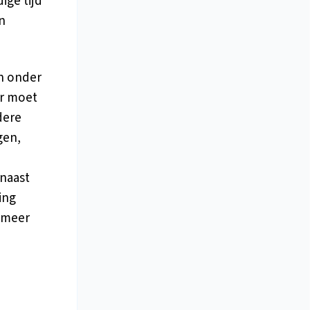
ige tijd
n
en onder
r moet
dere
gen,
rnaast
ing
 meer