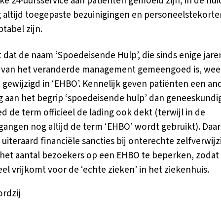
jke 24-uursservice aan patiënten gemoeid zijn, in de huid
 altijd toegepaste bezuinigingen en personeelstekorte
tabel zijn.
t dat de naam ‘Spoedeisende Hulp’, die sinds enige jar
d van het veranderde management gemeengoed is, wee
gewijzigd in ‘EHBO’. Kennelijk geven patiënten een an
ng aan het begrip ‘spoedeisende hulp’ dan geneeskundi
d de term officieel de lading ook dekt (terwijl in de
angen nog altijd de term ‘EHBO’ wordt gebruikt). Daa
uiteraard financiële sancties bij onterechte zelfverwijz
het aantal bezoekers op een EHBO te beperken, zodat
el vrijkomt voor de ‘echte zieken’ in het ziekenhuis.
ordzij