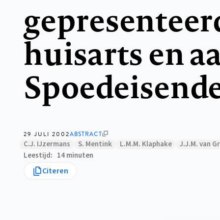
gepresenteer
huisarts en a
Spoedeisend
29 JULI 2002
ABSTRACT
C.J. IJzermans
S. Mentink
L.M.M. Klaphake
J.J.M. van G
Leestijd
14 minuten
Citeren