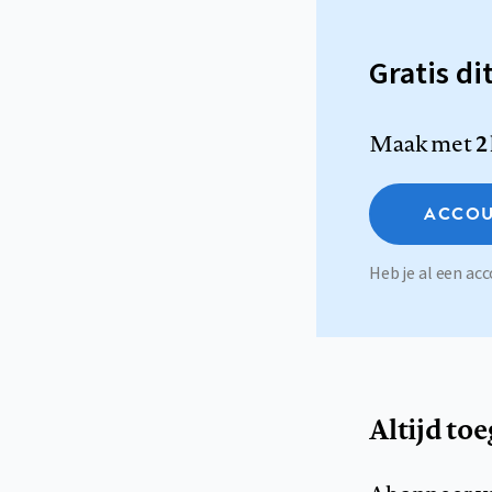
Gratis di
Maak met
2
ACCOU
Heb je al een a
Altijd to