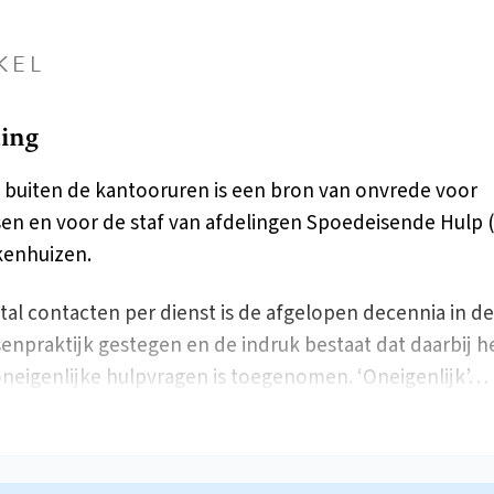
KEL
ding
 buiten de kantooruren is een bron van onvrede voor
sen en voor de staf van afdelingen Spoedeisende Hulp 
kenhuizen.
tal contacten per dienst is de afgelopen decennia in de
senpraktijk gestegen en de indruk bestaat dat daarbij h
oneigenlijke hulpvragen is toegenomen. ‘Oneigenlijk’…