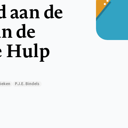
d aan de
an de
e Hulp
rieken
P.J.E. Bindels