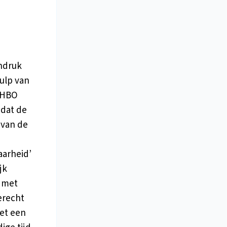
indruk
Hulp van
EHBO
 dat de
 van de
aarheid’
jk
 met
erecht
met een