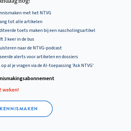
andaag nog!
ennismaken met het NTVG
ng tot alle artikelen
diteerde toets maken bij een nascholingsartikel
ft 3 keer in de bus
uisteren naar de NTVG-podcast
eerde alerts voor artikelen en dossiers
p al je vragen via de AI-toepassing 'Ask NTVG'
nismakings­abonnement
12 weken!
L KENNISMAKEN