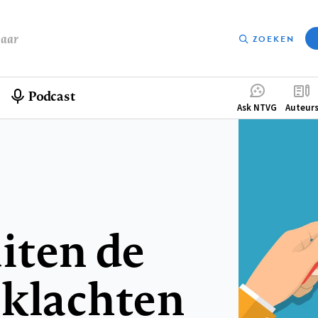
baar
ZOEKEN
Podcast
Compleme
Ask NTVG
Auteur
menu
iten de
 klachten