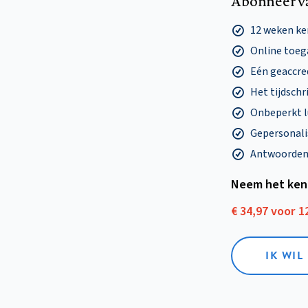
Abonneer v
12 weken k
Online toega
Eén geaccre
Het tijdschri
Onbeperkt l
Gepersonalis
Antwoorden o
Neem het ken
€ 34,97 voor 
IK WI