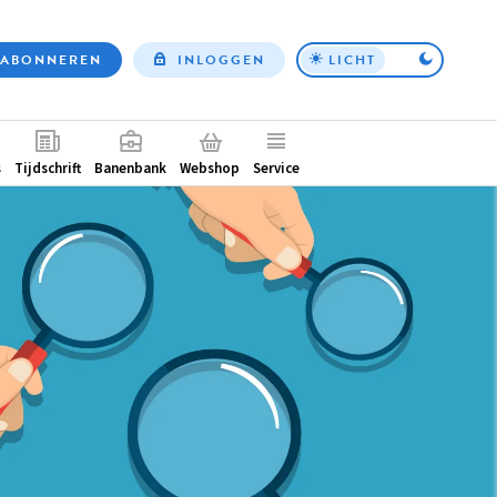
ABONNEREN
INLOGGEN
LICHT
Top
nav
ntair
s
Tijdschrift
Banenbank
Webshop
Service