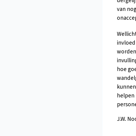
dergeli
van nog
onaccep
Wellich
invloe
worden 
invulli
hoe goe
wandelg
kunnen 
helpen 
persone
J.W. No