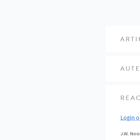
ARTI
AUT
REAC
Login o
J.W.
Noor