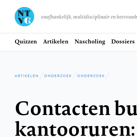
onafhankelijk, multidisciplinair en betrouw
Home
Quizzen
Artikelen
Nascholing
Dossiers
Hoofdnavigatie
ARTIKELEN
ONDERZOEK
ONDERZOEK
Kruimelpad
Contacten bu
kantooruren: