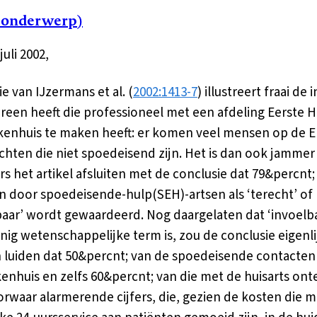
 onderwerp)
uli 2002,
e van IJzermans et al. (
2002:1413-7
) illustreert fraai de 
ereen heeft die professioneel met een afdeling Eerste 
kenhuis te maken heeft: er komen veel mensen op de 
chten die niet spoedeisend zijn. Het is dan ook jammer
ers het artikel afsluiten met de conclusie dat 79&percnt;
n door spoedeisende-hulp(SEH)-artsen als ‘terecht’ of
baar’ wordt gewaardeerd. Nog daargelaten dat ‘invoelb
nig wetenschappelijke term is, zou de conclusie eigenli
luiden dat 50&percnt; van de spoedeisende contacten
kenhuis en zelfs 60&percnt; van die met de huisarts ont
oorwaar alarmerende cijfers, die, gezien de kosten die 