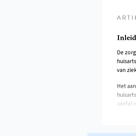
ARTI
Inlei
De zorg
huisart
van zie
Het aan
huisart
aantal 