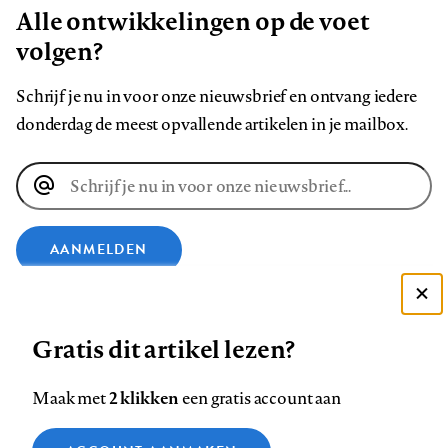
Alle ontwikkelingen op de voet
volgen?
Schrijf je nu in voor onze nieuwsbrief en ontvang iedere
donderdag de meest opvallende artikelen in je mailbox.
E-
mailadres
AANMELDEN
VOLG ONS OP
Deze site gebruikt cookies
Gratis dit artikel lezen?
Zie onze cookie policy
Volg
Volg
Volg
Volg
Volg
Volg
ACCEPTEER AANBEVOLEN INSTELLINGEN
2 klikken
Maak met
een gratis account aan
ons
ons
ons
ons
ons
ons
Functionele cookies
op
op
op
op
op
op
Contact
Colofon
Disclaimer
Privacy
About us