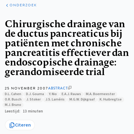
ARTIKELEN
ONDERZOEK
ONDERZOEK
Kruimelpad
Chirurgische drainage van
de ductus pancreaticus bij
patiënten met chronische
pancreatitis effectiever dan
endoscopische drainage:
gerandomiseerde trial
25 NOVEMBER 2007
ABSTRACT
D.L. Cahen
D.J. Gouma
Y. Nio
E.A.J. Rauws
M.A. Boermeester
O.R. Busch
J. Stoker
J.S. Laméris
M.G.W. Dijkgraaf
K. Huibregtse
M.J. Bruno
Leestijd
13 minuten
Citeren