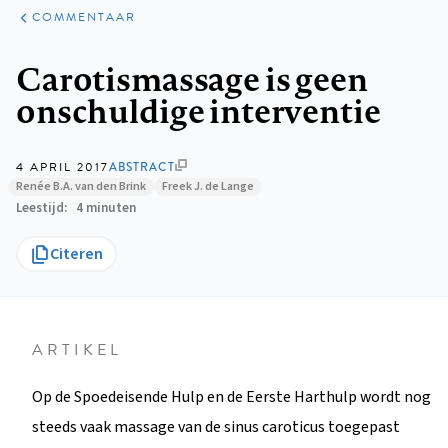
ARTIKELEN
OPINIE
COMMENTAAR
Kruimelpad
Carotismassage is geen
onschuldige interventie
4 APRIL 2017
ABSTRACT
Renée B.A. van den Brink
Freek J. de Lange
Leestijd
4 minuten
Citeren
ARTIKEL
Op de Spoedeisende Hulp en de Eerste Harthulp wordt nog
steeds vaak massage van de sinus caroticus toegepast