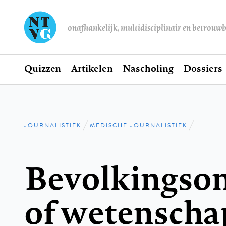
onafhankelijk, multidisciplinair en betrouw
Home
Quizzen
Artikelen
Nascholing
Dossiers
Hoofdnavigatie
JOURNALISTIEK
MEDISCHE JOURNALISTIEK
Kruimelpad
Bevolkingso
of wetenscha