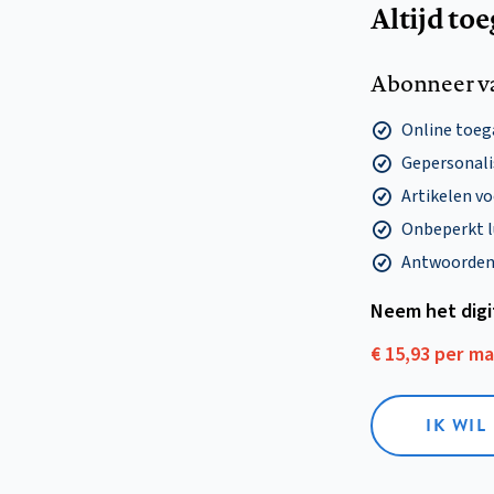
Altijd to
Abonneer v
Online toega
Gepersonalis
Artikelen v
Onbeperkt l
Antwoorden o
Neem het dig
€ 15,93 per m
IK WIL