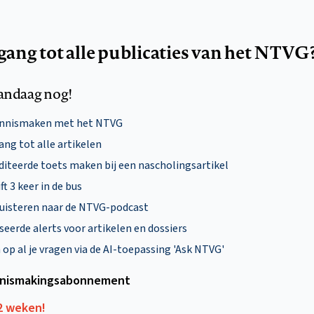
egang tot alle publicaties van het NTVG
andaag nog!
ennismaken met het NTVG
ng tot alle artikelen
diteerde toets maken bij een nascholingsartikel
ft 3 keer in de bus
uisteren naar de NTVG-podcast
eerde alerts voor artikelen en dossiers
p al je vragen via de AI-toepassing 'Ask NTVG'
nismakings­abonnement
12 weken!