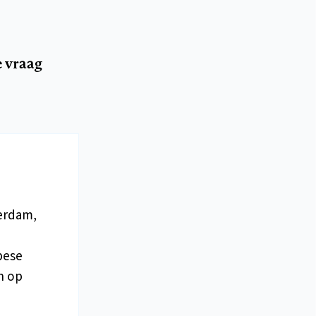
 vraag
erdam,
pese
n op