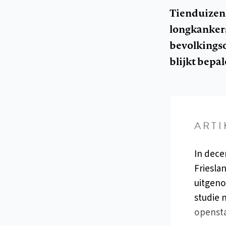
Tienduizen
longkankers
bevolkingso
blijkt bepa
ARTI
In dece
Friesla
uitgeno
studie 
opensta