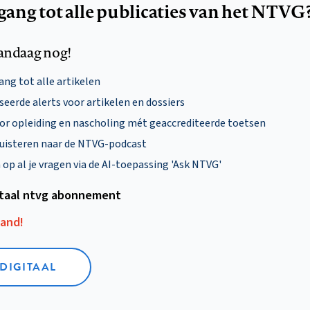
egang tot alle publicaties van het NTVG
andaag nog!
ng tot alle artikelen
eerde alerts voor artikelen en dossiers
oor opleiding en nascholing mét geaccrediteerde toetsen
uisteren naar de NTVG-podcast
p al je vragen via de AI-toepassing 'Ask NTVG'
itaal ntvg abonnement
aand!
 DIGITAAL