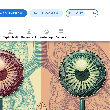
ABONNEREN
INLOGGEN
LICHT
Top
nav
ntair
s
Tijdschrift
Banenbank
Webshop
Service