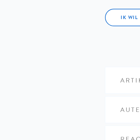
IK WI
ARTI
AUT
REAC