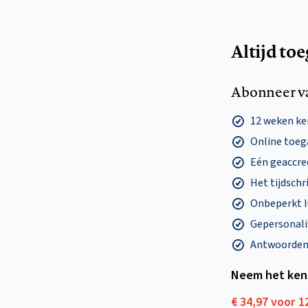
Altijd to
Abonneer v
12 weken k
Online toega
Eén geaccre
Het tijdschri
Onbeperkt l
Gepersonalis
Antwoorden o
Neem het ken
€ 34,97 voor 