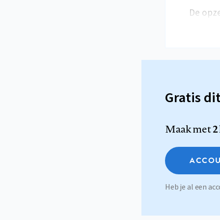
De opze
Gratis di
Maak met
2
ACCOU
Heb je al een a