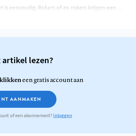
t is eenvoudig. Rokers of ex-rokers krijgen een…
t artikel lezen?
 klikken
een gratis account aan
NT AANMAKEN
ccount of een abonnement?
Inloggen