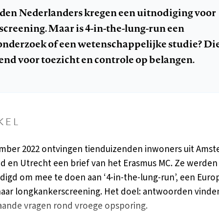
den Nederlanders kregen een uitnodiging voor
creening. Maar is 4-in-the-lung-run een
nderzoek of een wetenschappelijke studie? Die
lend voor toezicht en controle op belangen.
KEL
mber 2022 ontvingen tienduizenden inwoners uit Amst
nd en Utrecht een brief van het Erasmus MC. Ze werden
digd om mee te doen aan ‘4-in-the-lung-run’, een Euro
naar longkankerscreening. Het doel: antwoorden vinde
ande vragen rond vroege opsporing.