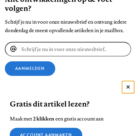
volgen?
Schrijf je nu in voor onze nieuwsbrief en ontvang iedere
donderdag de meest opvallende artikelen in je mailbox.
E-
mailadres
AANMELDEN
VOLG ONS OP
Deze site gebruikt cookies
Gratis dit artikel lezen?
Zie onze cookie policy
Volg
Volg
Volg
Volg
Volg
Volg
ACCEPTEER AANBEVOLEN INSTELLINGEN
ons
ons
ons
ons
ons
ons
2 klikken
Maak met
een gratis account aan
op
op
op
op
op
op
Contact
Colofon
Disclaimer
Privacy
About us
Functionele cookies
Footer
ACCOUNT AANMAKEN
Facebook
LinkedIn
Bluesky
Instagram
YouTube
Pinterest