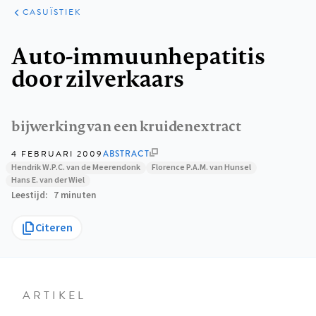
KLINISCHE
ARTIKELEN
PRAKTIJK
CASUÏSTIEK
Kruimelpad
Auto-immuunhepatitis
door zilverkaars
bijwerking van een kruidenextract
4 FEBRUARI 2009
ABSTRACT
Hendrik W.P.C. van de Meerendonk
Florence P.A.M. van Hunsel
Hans E. van der Wiel
Leestijd
7 minuten
Citeren
ARTIKEL