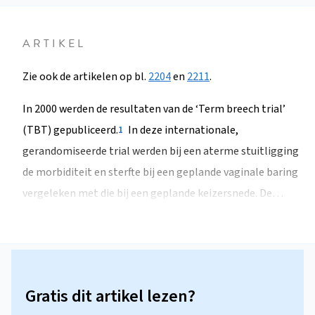
ARTIKEL
Zie ook de artikelen op bl.
2204
en
2211
.
In 2000 werden de resultaten van de ‘Term breech trial’
(TBT) gepubliceerd.
In deze internationale,
1
gerandomiseerde trial werden bij een aterme stuitligging
de morbiditeit en sterfte bij een geplande vaginale baring
vergeleken met die bij een geplande keizersnede. De…
Gratis dit artikel lezen?