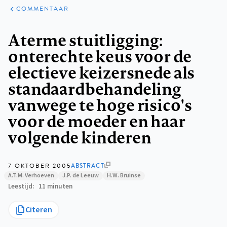
ARTIKELEN
OPINIE
COMMENTAAR
Kruimelpad
Aterme stuitligging:
onterechte keus voor de
electieve keizersnede als
standaardbehandeling
vanwege te hoge risico's
voor de moeder en haar
volgende kinderen
7 OKTOBER 2005
ABSTRACT
A.T.M. Verhoeven
J.P. de Leeuw
H.W. Bruinse
Leestijd
11 minuten
Citeren