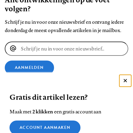
volgen?
Schrijf je nu in voor onze nieuwsbrief en ontvang iedere
donderdag de meest opvallende artikelen in je mailbox.
E-
mailadres
AANMELDEN
VOLG ONS OP
Deze site gebruikt cookies
Gratis dit artikel lezen?
Zie onze cookie policy
Volg
Volg
Volg
Volg
Volg
Volg
ACCEPTEER AANBEVOLEN INSTELLINGEN
2 klikken
Maak met
een gratis account aan
ons
ons
ons
ons
ons
ons
Functionele cookies
op
op
op
op
op
op
Contact
Colofon
Disclaimer
Privacy
About us
ACCOUNT AANMAKEN
Medische vragen verdienen
Sluiten