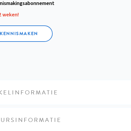
nismakings­abonnement
12 weken!
L KENNISMAKEN
KELINFORMATIE
EURSINFORMATIE