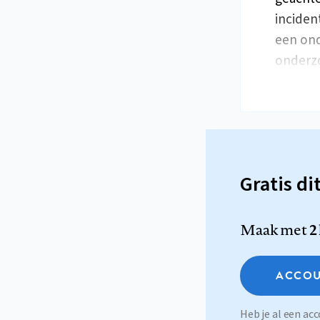
inciden
een ond
onderzo
Gratis di
Maak met
2
ACCOU
Heb je al een a