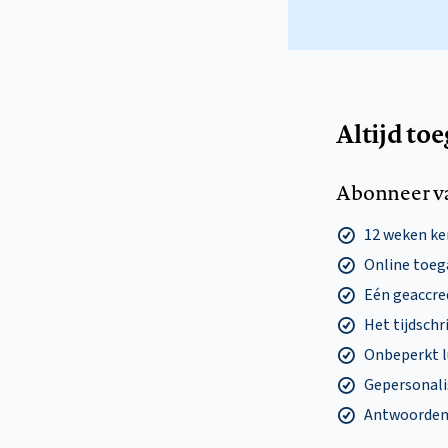
Altijd to
Abonneer v
12 weken k
Online toega
Eén geaccre
Het tijdschri
Onbeperkt l
Gepersonalis
Antwoorden o