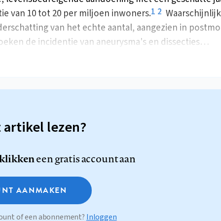
1
2
tie van 10 tot 20 per miljoen inwoners.
Waarschijnlijk 
erschatting van het echte aantal, aangezien in postmo
eken de incidentie van aneurysma's en dissecties…
t artikel lezen?
 klikken
een gratis account aan
NT AANMAKEN
ccount of een abonnement?
Inloggen