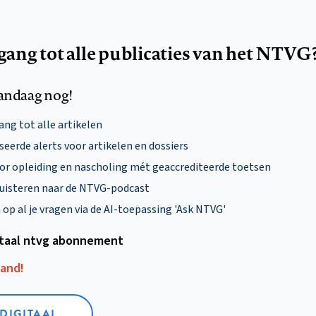
egang tot alle publicaties van het NTVG
andaag nog!
ng tot alle artikelen
eerde alerts voor artikelen en dossiers
oor opleiding en nascholing mét geaccrediteerde toetsen
uisteren naar de NTVG-podcast
p al je vragen via de AI-toepassing 'Ask NTVG'
itaal ntvg abonnement
aand!
 DIGITAAL