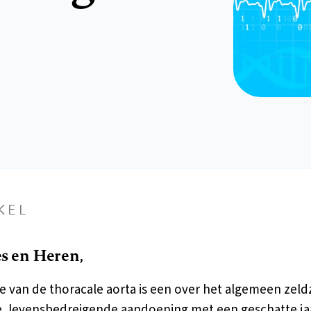
KEL
 en Heren,
ie van de thoracale aorta is een over het algemeen zel
, levensbedreigende aandoening met een geschatte jaa