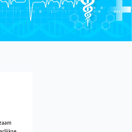
dzaam
rlijkse