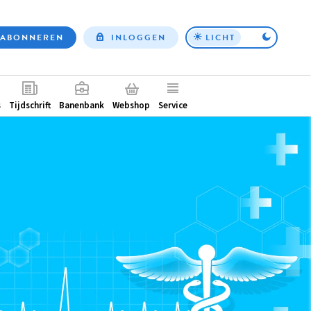
ABONNEREN
INLOGGEN
LICHT
Top
nav
ntair
s
Tijdschrift
Banenbank
Webshop
Service