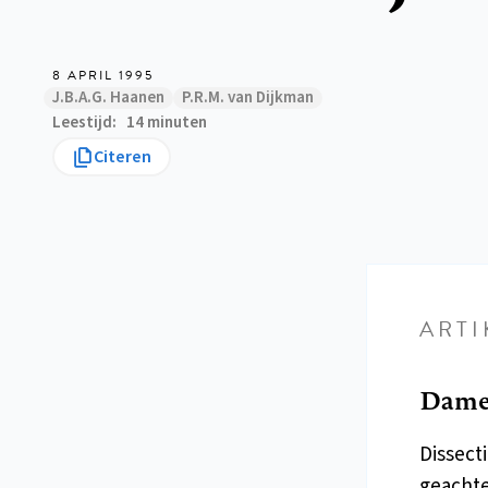
8 APRIL 1995
J.B.A.G. Haanen
P.R.M. van Dijkman
Leestijd
14 minuten
Citeren
ARTI
Dames
Dissect
geachte