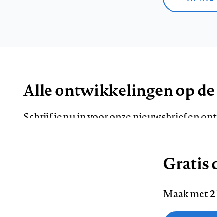
Alle ontwikkelingen op de
Schrijf je nu in voor onze nieuwsbrief en o
de meest opvallende artikelen in je mailbox.
Gratis d
E-
Maak met
2
mailadres
Functionele cookies