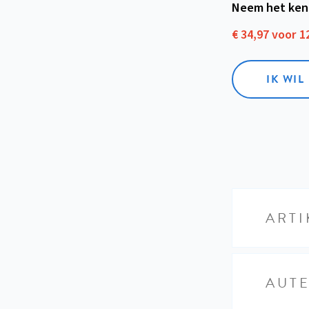
Neem het ken
€ 34,97 voor 
IK WI
ARTI
AUT