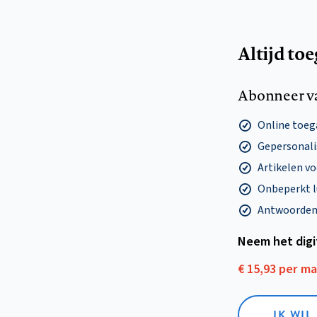
Altijd to
Abonneer v
Online toega
Gepersonalis
Artikelen v
Onbeperkt l
Antwoorden o
Neem het dig
€ 15,93 per m
IK WIL