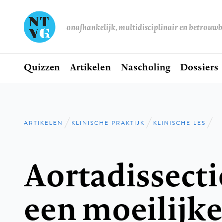
onafhankelijk, multidisciplinair en betrouw
Home
Quizzen
Artikelen
Nascholing
Dossiers
Hoofdnavigatie
ARTIKELEN
KLINISCHE PRAKTIJK
KLINISCHE LES
Kruimelpad
Aortadissecti
een moeilijk