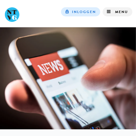
INLOGGEN
MENU
Top
navigation
IN