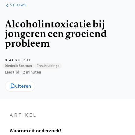
ARTIKELEN
HET
NIEUWS
KORT
Kruimelpad
Alcoholintoxicatie bij
jongeren een groeiend
probleem
8 APRIL 2011
Diederik Bosman
Frea Kruisinga
Leestijd
2 minuten
Citeren
ARTIKEL
Waarom dit onderzoek?