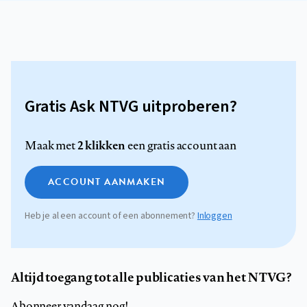
Gratis Ask NTVG uitproberen?
2 klikken
Maak met
een gratis account aan
ACCOUNT AANMAKEN
Heb je al een account of een abonnement?
Inloggen
Altijd toegang tot alle publicaties van het NTVG?
Abonneer vandaag nog!