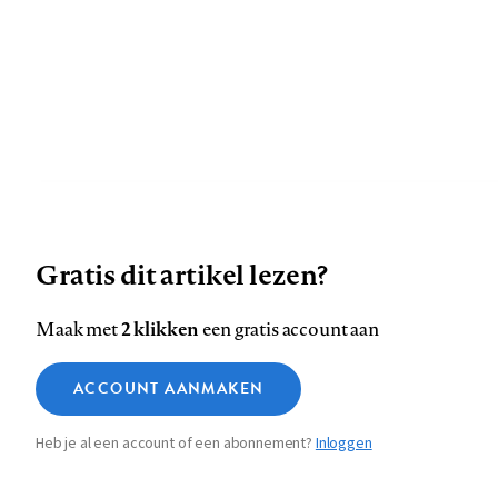
Deze site gebruikt cookies
Gratis dit artikel lezen?
Zie onze cookie policy
ACCEPTEER AANBEVOLEN INSTELLINGEN
2 klikken
Maak met
een gratis account aan
Functionele cookies
ACCOUNT AANMAKEN
Medische vragen ver
Analytische cookies
betrouwbare antwoo
Heb je al een account of een abonnement?
Inloggen
Marketing cookies
Sla voorkeuren op