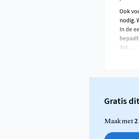
Ook voo
nodig. 
In de ee
bepaalt
dat…
Gratis di
Maak met
2