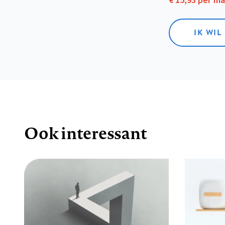
€ 15,93 per m
IK WIL
Ook interessant