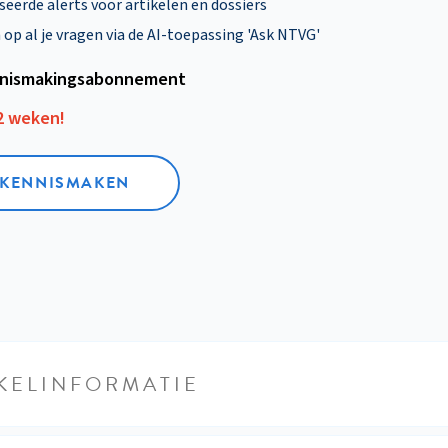
eerde alerts voor artikelen en dossiers
p al je vragen via de AI-toepassing 'Ask NTVG'
nismakings­abonnement
12 weken!
L KENNISMAKEN
KELINFORMATIE