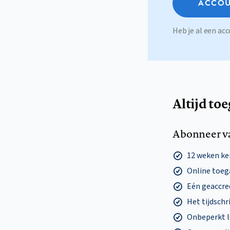
ACCOU
Heb je al een a
Altijd to
Abonneer v
12 weken k
Online toega
Eén geaccre
Het tijdschri
Onbeperkt l