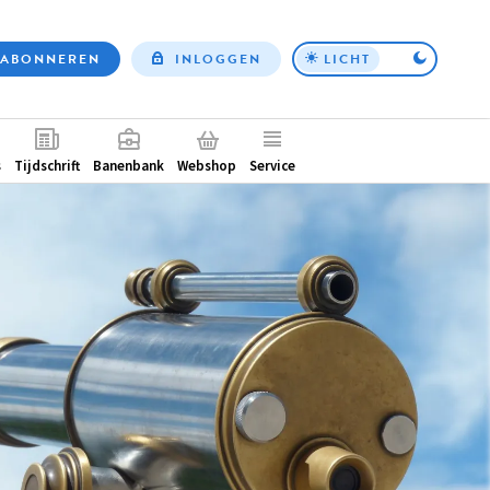
ABONNEREN
INLOGGEN
LICHT
Top
nav
ntair
s
Tijdschrift
Banenbank
Webshop
Service