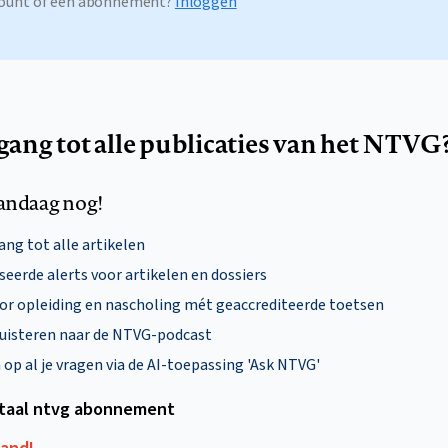
ccount of een abonnement?
Inloggen
egang tot alle publicaties van het NTVG
andaag nog!
ng tot alle artikelen
eerde alerts voor artikelen en dossiers
oor opleiding en nascholing mét geaccrediteerde toetsen
uisteren naar de NTVG-podcast
p al je vragen via de AI-toepassing 'Ask NTVG'
itaal ntvg abonnement