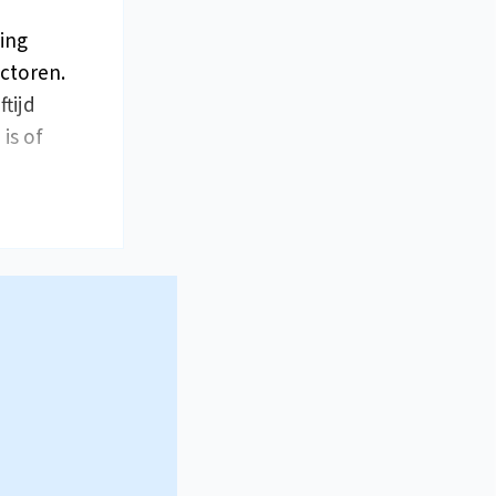
ing
actoren.
ftijd
is of