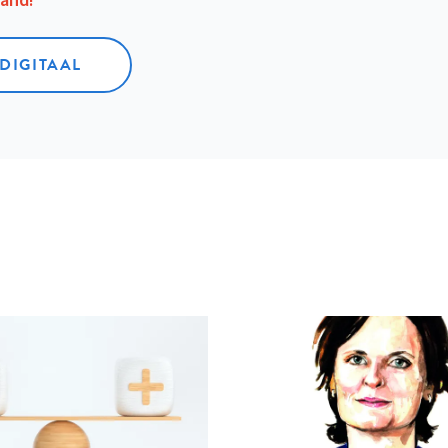
aand!
 DIGITAAL