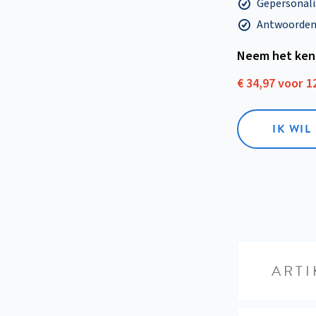
Gepersonalis
Antwoorden o
Neem het ken
€ 34,97 voor 
IK WI
ARTI