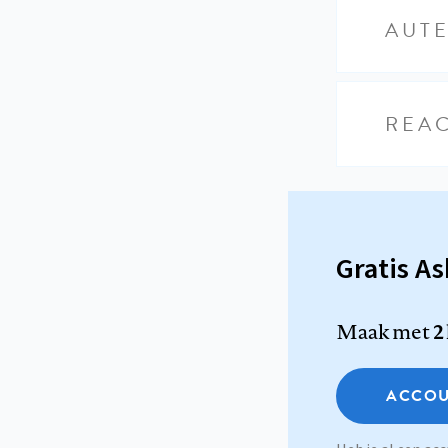
AUT
REAC
Gratis A
Maak met
2
ACCOU