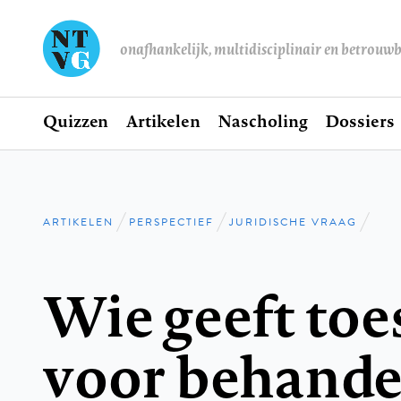
onafhankelijk, multidisciplinair en betrouw
Home
Quizzen
Artikelen
Nascholing
Dossiers
Hoofdnavigatie
ARTIKELEN
PERSPECTIEF
JURIDISCHE VRAAG
Kruimelpad
Wie geeft to
voor behande