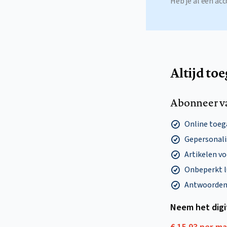
Heb je al een a
Altijd to
Abonneer v
Online toega
Gepersonalis
Artikelen v
Onbeperkt l
Antwoorden o
Neem het dig