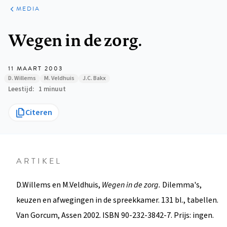
ARTIKELEN
VARIA
MEDIA
Kruimelpad
Wegen in de zorg.
11 MAART 2003
D. Willems
M. Veldhuis
J.C. Bakx
Leestijd
1 minuut
Citeren
ARTIKEL
D.Willems en M.Veldhuis,
Wegen in de zorg.
Dilemma's,
keuzen en afwegingen in de spreekkamer. 131 bl., tabellen.
Van Gorcum, Assen 2002. ISBN 90-232-3842-7. Prijs: ingen.