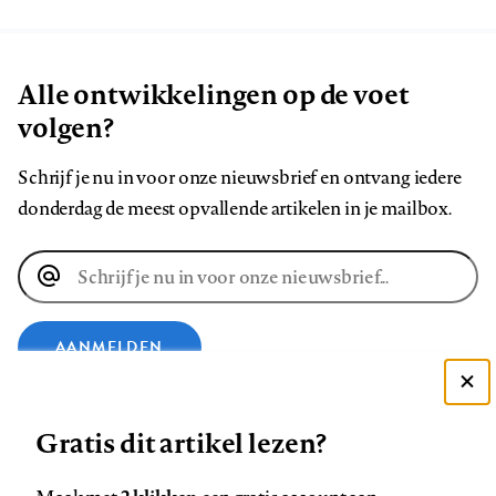
Alle ontwikkelingen op de voet
volgen?
Schrijf je nu in voor onze nieuwsbrief en ontvang iedere
donderdag de meest opvallende artikelen in je mailbox.
E-
mailadres
AANMELDEN
Deze site gebruikt cookies
VOLG ONS OP
Gratis dit artikel lezen?
Zie onze cookie policy
ACCEPTEER AANBEVOLEN INSTELLINGEN
Volg
Volg
Volg
Volg
Volg
Volg