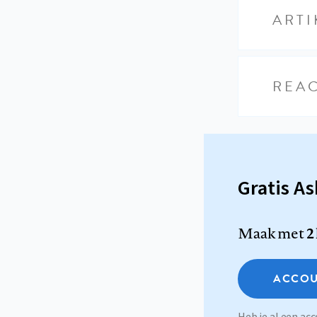
ARTI
REAC
Gratis A
Maak met
2
ACCOU
Heb je al een a