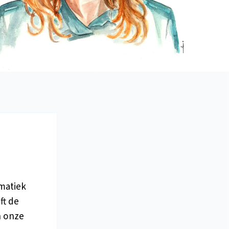
matiek
ft de
n onze