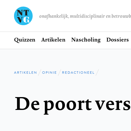
onafhankelijk, multidisciplinair en betrouw
Home
Quizzen
Artikelen
Nascholing
Dossiers
Hoofdnavigatie
ARTIKELEN
OPINIE
REDACTIONEEL
Kruimelpad
De poort ver