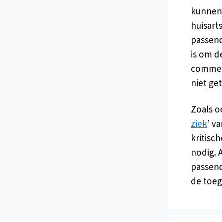
kunnen 
huisart
passend
is om d
commerc
niet ge
Zoals o
ziek
’ v
kritisc
nodig. 
passend
de toeg