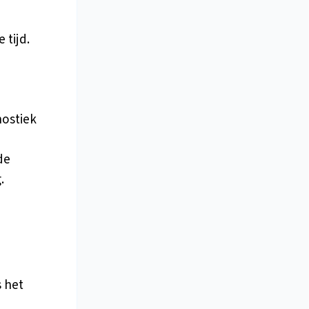
 tijd.
nostiek
de
.
s het