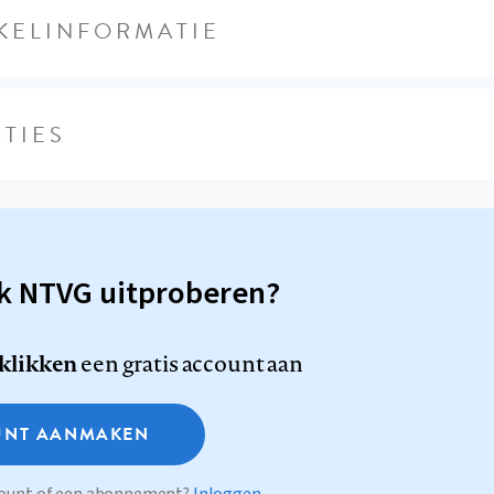
KELINFORMATIE
TIES
sk NTVG uitproberen?
 klikken
een gratis account aan
NT AANMAKEN
ccount of een abonnement?
Inloggen