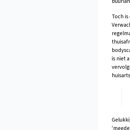
buurlan
Toch is
Verwach
regelma
thuisaf
bodysca
is niet
vervolg
huisart
Gelukki
‘meeden