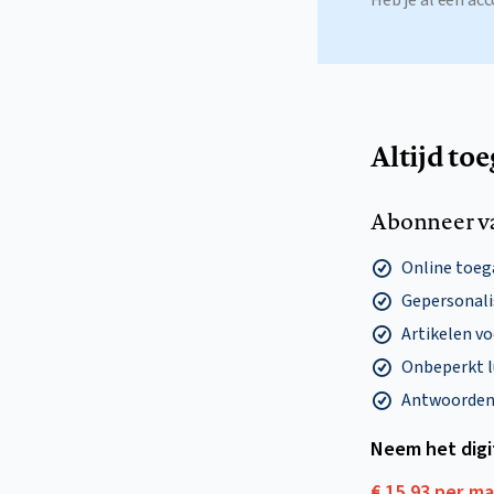
Altijd to
Abonneer v
Online toega
Gepersonalis
Artikelen v
Onbeperkt l
Antwoorden o
Neem het dig
€ 15,93 per m