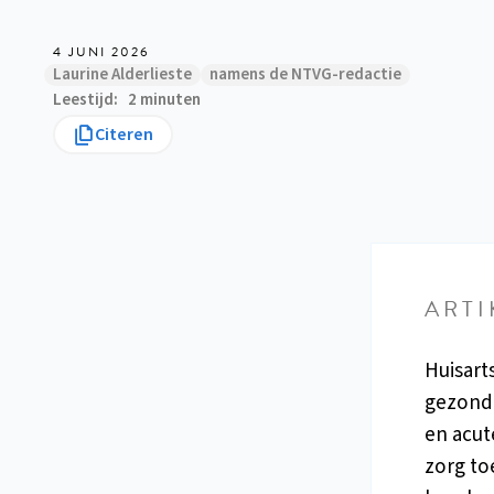
4 JUNI 2026
Laurine Alderlieste
namens de NTVG-redactie
Leestijd
2 minuten
Citeren
ARTI
Huisart
gezondh
en acute
zorg to