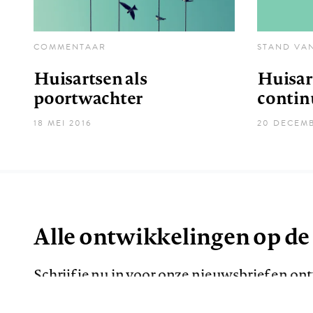
COMMENTAAR
STAND VA
Huisartsen als
Huisar
poortwachter
contin
18 MEI 2016
20 DECEMB
Alle ontwikkelingen op de
Schrijf je nu in voor onze nieuwsbrief en o
de meest opvallende artikelen in je mailbox.