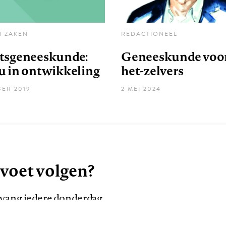
N ZAKEN
REDACTIONEEL
tsgeneeskunde:
Geneeskunde voor
u in ontwikkeling
het-zelvers
ER 2019
2 MEI 2024
 voet volgen?
ntvang iedere donderdag