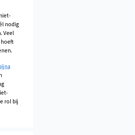
niet-
él nodig
. Veel
 hoeft
enen.
bijna
n
ng
iet-
 rol bij