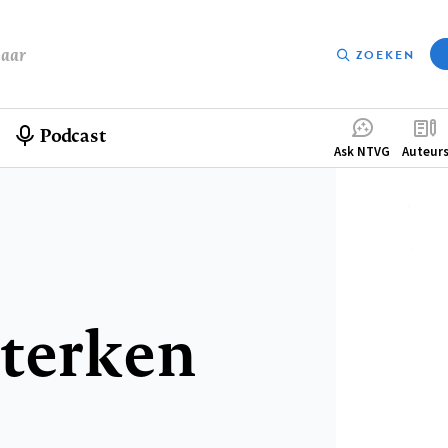
baar
ZOEKEN
Podcast
Compleme
Ask NTVG
Auteur
menu
sterken