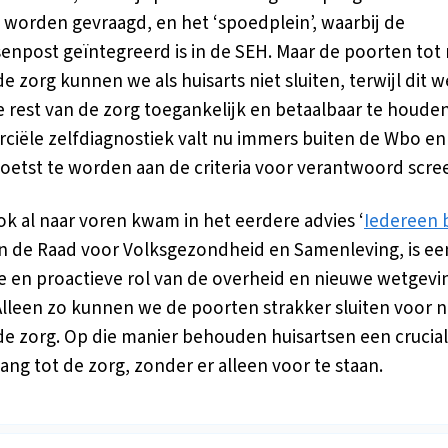
worden gevraagd, en het ‘spoedplein’, waarbij de
senpost geïntegreerd is in de SEH. Maar de poorten tot 
e zorg kunnen we als huisarts niet sluiten, terwijl dit w
e rest van de zorg toegankelijk en betaalbaar te houden
iële zelfdiagnostiek valt nu immers buiten de Wbo en
toetst te worden aan de criteria voor verantwoord scre
ok al naar voren kwam in het eerdere advies ‘
Iedereen 
an de Raad voor Volksgezondheid en Samenleving, is ee
he en proactieve rol van de overheid en nieuwe wetgevi
Alleen zo kunnen we de poorten strakker sluiten voor n
e zorg. Op die manier behouden huisartsen een cruciale
ang tot de zorg, zonder er alleen voor te staan.