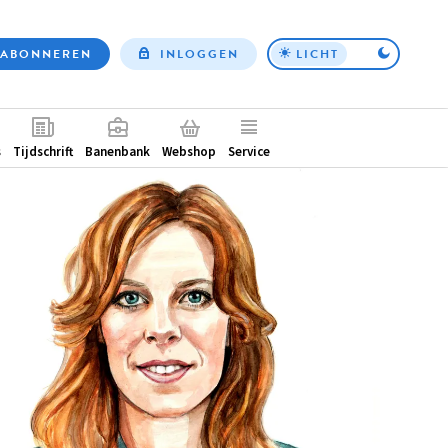
ABONNEREN
INLOGGEN
LICHT
Top
nav
ntair
s
Tijdschrift
Banenbank
Webshop
Service