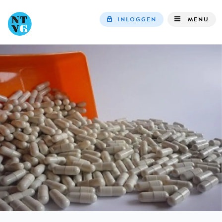
INLOGGEN
MENU
Top
navigation
IN