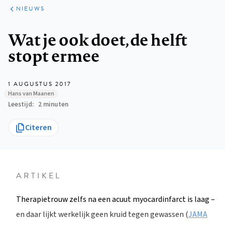
ARTIKELEN
HET
NIEUWS
KORT
Kruimelpad
Wat je ook doet, de helft
stopt ermee
1 AUGUSTUS 2017
Hans van Maanen
Leestijd
2 minuten
Citeren
ARTIKEL
Therapietrouw zelfs na een acuut myocardinfarct is laag –
en daar lijkt werkelijk geen kruid tegen gewassen (
JAMA