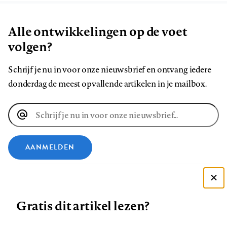
Alle ontwikkelingen op de voet
volgen?
Schrijf je nu in voor onze nieuwsbrief en ontvang iedere
donderdag de meest opvallende artikelen in je mailbox.
E-
mailadres
AANMELDEN
VOLG ONS OP
Deze site gebruikt cookies
Gratis dit artikel lezen?
Zie onze cookie policy
Volg
Volg
Volg
Volg
Volg
Volg
ACCEPTEER AANBEVOLEN INSTELLINGEN