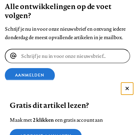
Alle ontwikkelingen op de voet
volgen?
Schrijf je nu in voor onze nieuwsbrief en ontvang iedere
donderdag de meest opvallende artikelen in je mailbox.
E-
mailadres
AANMELDEN
VOLG ONS OP
Deze site gebruikt cookies
Gratis dit artikel lezen?
Zie onze cookie policy
Volg
Volg
Volg
Volg
Volg
Volg
ACCEPTEER AANBEVOLEN INSTELLINGEN
2 klikken
Maak met
een gratis account aan
ons
ons
ons
ons
ons
ons
Functionele cookies
op
op
op
op
op
op
Contact
Colofon
Disclaimer
Privacy
About us