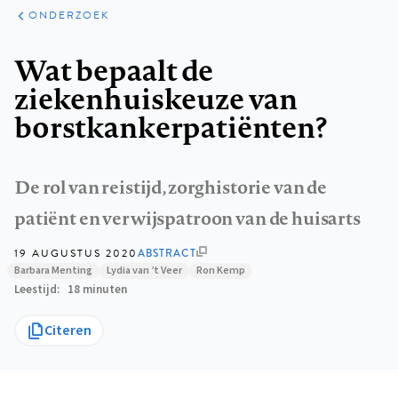
ARTIKELEN
ONDERZOEK
ONDERZOEK
Kruimelpad
Wat bepaalt de
ziekenhuiskeuze van
borstkankerpatiënten?
De rol van reistijd, zorghistorie van de
patiënt en verwijspatroon van de huisarts
19 AUGUSTUS 2020
ABSTRACT
Barbara Menting
Lydia van ’t Veer
Ron Kemp
Leestijd
18 minuten
Citeren