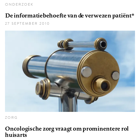
ONDERZOEK
De informatiebehoefte van de verwezen patiënt*
27 SEPTEMBER 2010
ZORG
Oncologische zorg vraagt om prominentere rol
huisarts