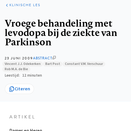
KLINISCHE
ARTIKELEN
PRAKTIJK
KLINISCHE LES
Kruimelpad
Vroege behandeling met
levodopa bij de ziekte van
Parkinson
23 JUNI 2009
ABSTRACT
Vincent J.J. Odekerken
Bart Post
Constant V.M. Verschuur
Rob M.A. de Bie
Leestijd
12 minuten
Citeren
ARTIKEL
Dames en Heren,