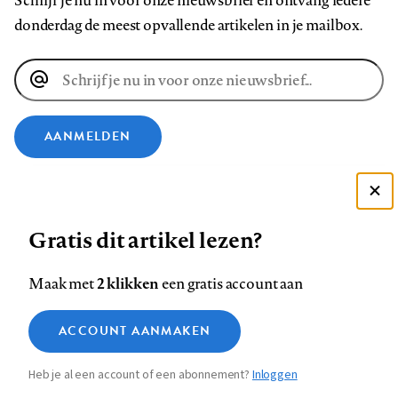
Schrijf je nu in voor onze nieuwsbrief en ontvang iedere
donderdag de meest opvallende artikelen in je mailbox.
E-
mailadres
AANMELDEN
VOLG ONS OP
Deze site gebruikt cookies
Gratis dit artikel lezen?
Zie onze cookie policy
Volg
Volg
Volg
Volg
Volg
Volg
ACCEPTEER AANBEVOLEN INSTELLINGEN
ons
ons
ons
ons
ons
ons
2 klikken
Maak met
een gratis account aan
op
op
op
op
op
op
Contact
Colofon
Disclaimer
Privacy
About us
Functionele cookies
Footer
ACCOUNT AANMAKEN
Facebook
LinkedIn
Bluesky
Instagram
YouTube
Pinterest
Medische vragen verdienen
Sluiten
Analytische cookies
betrouwbare antwoorden
navigation
Heb je al een account of een abonnement?
Inloggen
Marketing cookies
STEL ZE NU AAN ASK NTVG