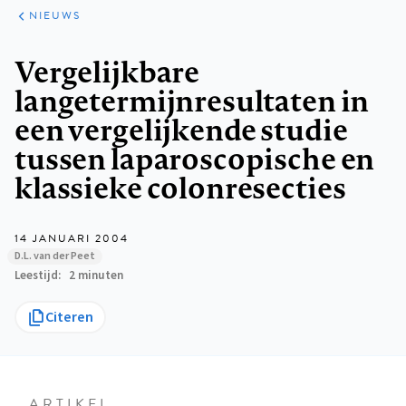
ARTIKELEN
HET
NIEUWS
KORT
Kruimelpad
Vergelijkbare
langetermijnresultaten in
een vergelijkende studie
tussen laparoscopische en
klassieke colonresecties
14 JANUARI 2004
D.L. van der Peet
Leestijd
2 minuten
Citeren
ARTIKEL