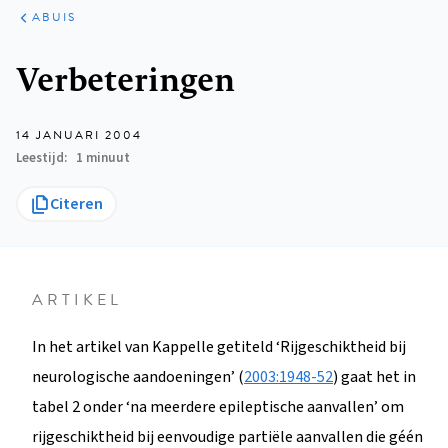
ARTIKELEN
VARIA
ABUIS
Kruimelpad
Verbeteringen
14 JANUARI 2004
Leestijd
1 minuut
Citeren
ARTIKEL
In het artikel van Kappelle getiteld ‘Rijgeschiktheid bij
neurologische aandoeningen’ (
2003:1948-52
) gaat het in
tabel 2 onder ‘na meerdere epileptische aanvallen’ om
rijgeschiktheid bij eenvoudige partiële aanvallen die géén