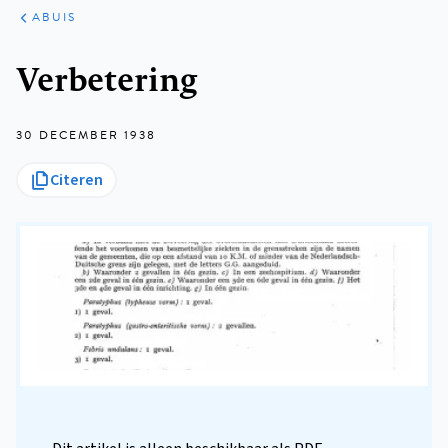
ARTIKELEN
VARIA
ABUIS
Kruimelpad
Verbetering
30 DECEMBER 1938
Citeren