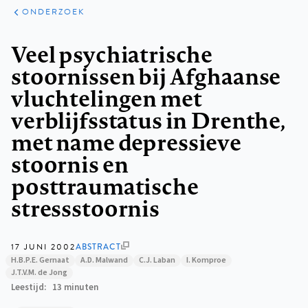
ARTIKELEN
ONDERZOEK
ONDERZOEK
Kruimelpad
Veel psychiatrische
stoornissen bij Afghaanse
vluchtelingen met
verblijfsstatus in Drenthe,
met name depressieve
stoornis en
posttraumatische
stressstoornis
17 JUNI 2002
ABSTRACT
H.B.P.E. Gernaat
A.D. Malwand
C.J. Laban
I. Komproe
J.T.V.M. de Jong
Leestijd
13 minuten