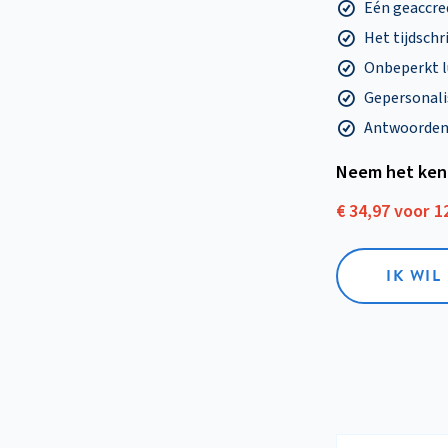
Eén geaccre
Het tijdschri
Onbeperkt l
Gepersonalis
Antwoorden o
Neem het ken
€ 34,97 voor 
IK WI