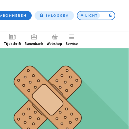
ABONNEREN
INLOGGEN
LICHT
Top
nav
ntair
s
Tijdschrift
Banenbank
Webshop
Service