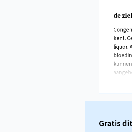
de zie
Congeni
kent. C
liquor.
bloedin
kunnen 
aange
Gratis di