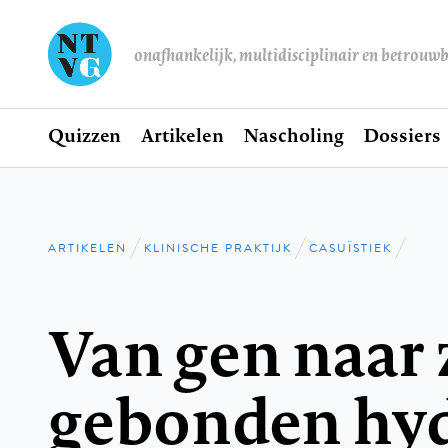
onafhankelijk, multidisciplinair en betrouw
Home
Quizzen
Artikelen
Nascholing
Dossiers
Hoofdnavigatie
ARTIKELEN
KLINISCHE PRAKTIJK
CASUÏSTIEK
Kruimelpad
Van gen naar z
gebonden hyd