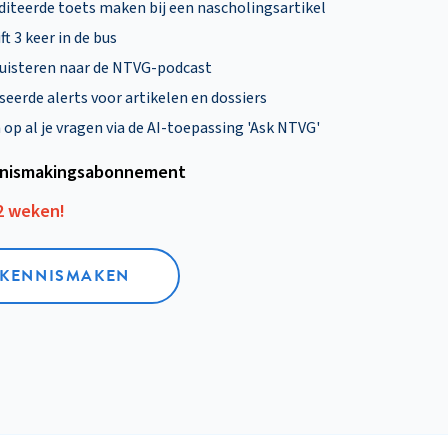
diteerde toets maken bij een nascholingsartikel
ft 3 keer in de bus
uisteren naar de NTVG-podcast
eerde alerts voor artikelen en dossiers
p al je vragen via de AI-toepassing 'Ask NTVG'
nismakings­abonnement
12 weken!
L KENNISMAKEN