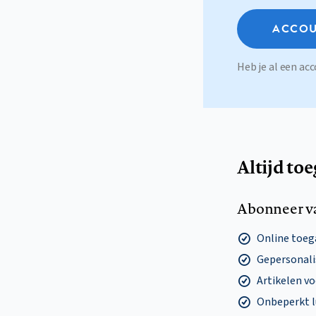
ACCOU
Heb je al een a
Altijd to
Abonneer v
Online toega
Gepersonalis
Artikelen v
Onbeperkt l