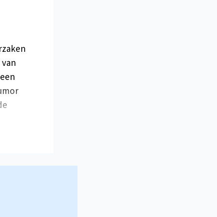
orzaken
e van
 een
tumor
de