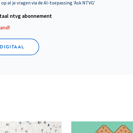
p al je vragen via de AI-toepassing 'Ask NTVG'
itaal ntvg abonnement
aand!
 DIGITAAL