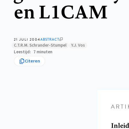
en L1CAM
21 JULI 2004
ABSTRACT
C.T.R.M. Schrander-Stumpel
Y.J. Vos
Leestijd
7 minuten
Citeren
ARTI
Inlei