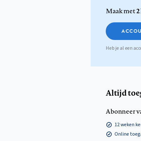
Maak met
2
ACCOU
Heb je al een a
Altijd to
Abonneer v
12 weken k
Online toega