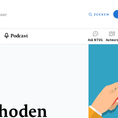
baar
ZOEKEN
Podcast
Compleme
Ask NTVG
Auteur
menu
hoden