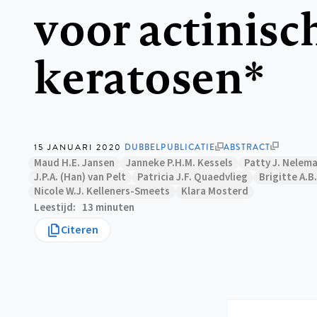
voor actinisc
keratosen*
15 JANUARI 2020
ABSTRACT
DUBBELPUBLICATIE
Maud H.E. Jansen
Janneke P.H.M. Kessels
Patty J. Nelem
J.P.A. (Han) van Pelt
Patricia J.F. Quaedvlieg
Brigitte A.B
Nicole W.J. Kelleners-Smeets
Klara Mosterd
Leestijd
13 minuten
Citeren