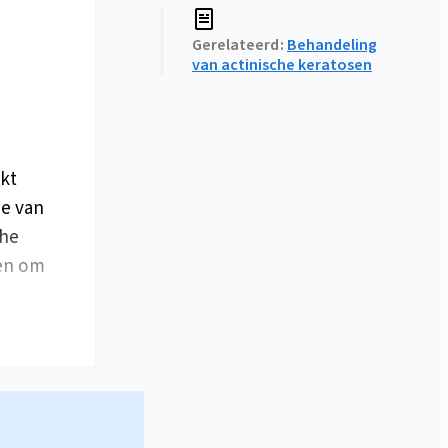
Gerelateerd
Behandeling
van actinische keratosen
kt
ie van
che
en om