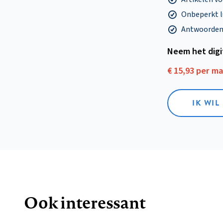
Onbeperkt l
Antwoorden o
Neem het dig
€ 15,93 per m
IK WIL
Ook interessant