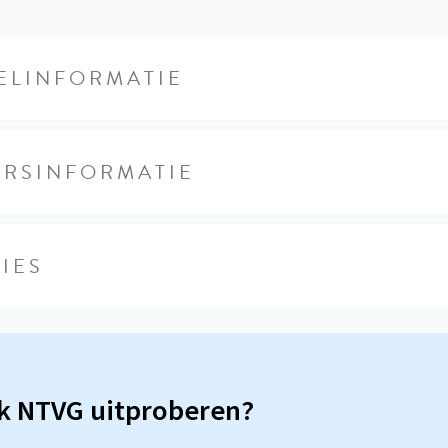
ELINFORMATIE
URSINFORMATIE
IES
sk NTVG uitproberen?