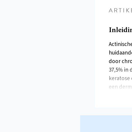
ARTIK
Inleidi
Actinisch
huidaando
door chro
37,5% in 
keratose
een derm