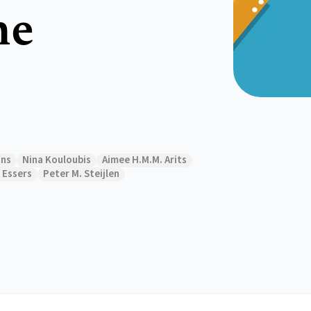
he
ans
Nina Kouloubis
Aimee H.M.M. Arits
. Essers
Peter M. Steijlen