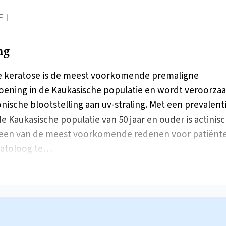
EL
ng
e keratose is de meest voorkomende premaligne
ening in de Kaukasische populatie en wordt veroorzaa
nische blootstelling aan uv-straling. Met een prevalent
de Kaukasische populatie van 50 jaar en ouder is actinis
 een van de meest voorkomende redenen voor patiënt
atoloog te…