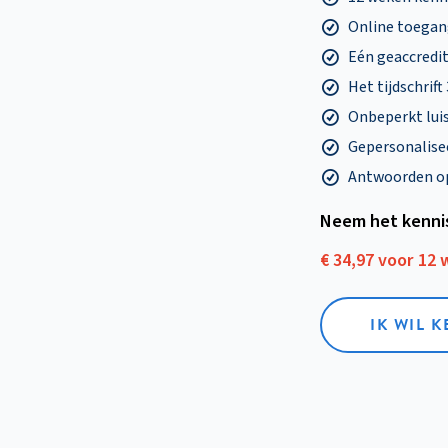
Online toegang
Eén geaccredit
Het tijdschrift
Onbeperkt lui
Gepersonalisee
Antwoorden op 
Neem het kenni
€ 34,97 voor 12
IK WIL 