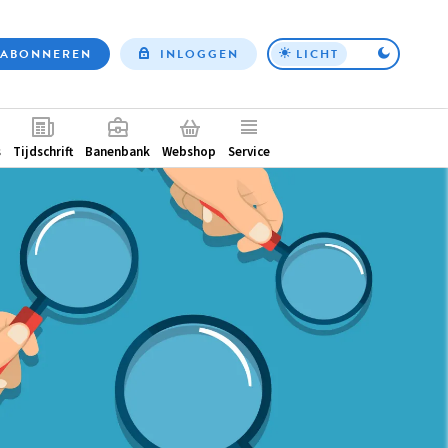
ABONNEREN
INLOGGEN
LICHT
Top
nav
ntair
s
Tijdschrift
Banenbank
Webshop
Service