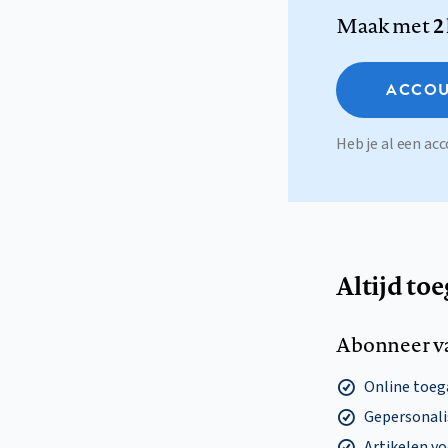
Maak met
2
ACCOU
Heb je al een a
Altijd to
Abonneer v
Online toega
Gepersonalis
Artikelen v