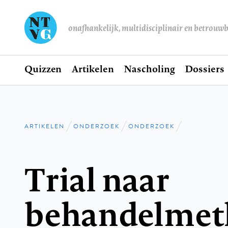
onafhankelijk, multidisciplinair en betrouw
Home
Quizzen
Artikelen
Nascholing
Dossiers
Hoofdnavigatie
ARTIKELEN
ONDERZOEK
ONDERZOEK
Kruimelpad
Trial naar
behandelmet