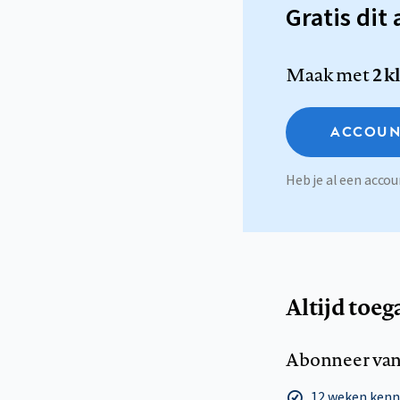
Gratis dit 
Maak met
2 k
ACCOUN
Heb je al een acc
Altijd toeg
Abonneer van
12 weken ken