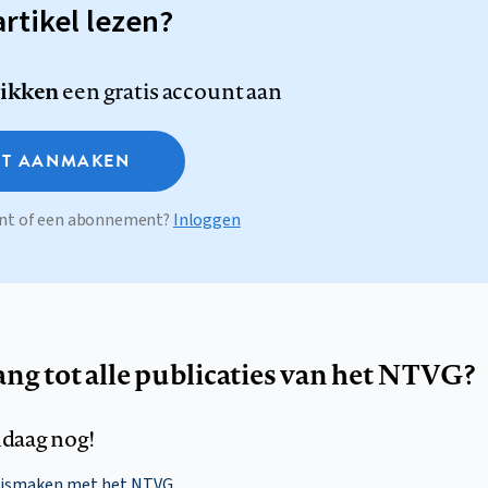
artikel lezen?
likken
een gratis account aan
T AANMAKEN
ount of een abonnement?
Inloggen
ang tot alle publicaties van het NTVG?
daag nog!
nismaken met het NTVG