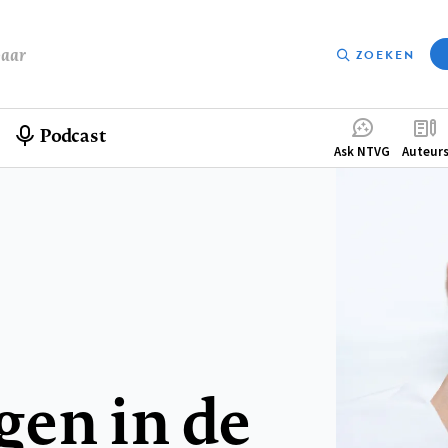
baar
ZOEKEN
Podcast
Compleme
Ask NTVG
Auteur
menu
gen in de