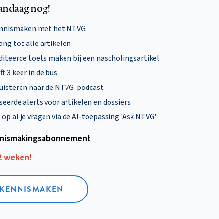
andaag nog!
ennismaken met het NTVG
ng tot alle artikelen
diteerde toets maken bij een nascholingsartikel
ft 3 keer in de bus
uisteren naar de NTVG-podcast
eerde alerts voor artikelen en dossiers
p al je vragen via de AI-toepassing 'Ask NTVG'
nismakings­abonnement
12 weken!
L KENNISMAKEN