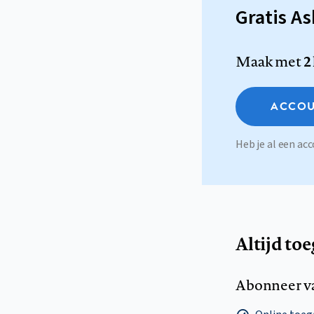
Gratis A
Maak met
2
ACCOU
Heb je al een a
Altijd to
Abonneer v