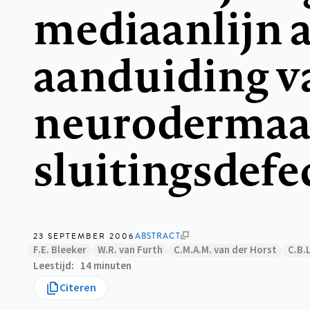
mediaanlijn a
aanduiding v
neurodermaa
sluitingsdefe
23 SEPTEMBER 2006
ABSTRACT
F.E. Bleeker
W.R. van Furth
C.M.A.M. van der Horst
C.B.
Leestijd
14 minuten
Citeren