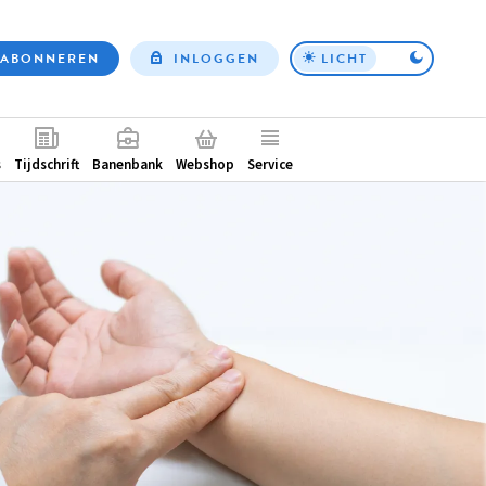
ABONNEREN
INLOGGEN
LICHT
Top
nav
ntair
s
Tijdschrift
Banenbank
Webshop
Service