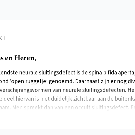
KEL
 en Heren,
endste neurale sluitingsdefect is de spina bifida aperta,
nd ‘open ruggetje’ genoemd. Daarnaast zijn er nog di
verschijningsvormen van neurale sluitingsdefecten. He
e deel hiervan is niet duidelijk zichtbaar aan de buiten
haam. Men spreekt dan van een occult sluitingsdefect.