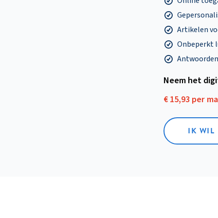
Online toega
Gepersonalis
Artikelen v
Onbeperkt l
Antwoorden o
Neem het dig
€ 15,93 per m
IK WIL