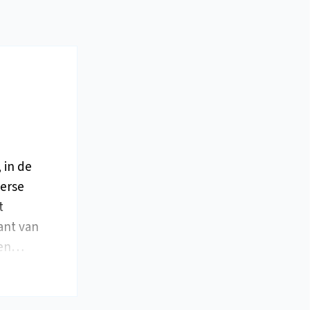
 in de
verse
t
kant van
 Een…