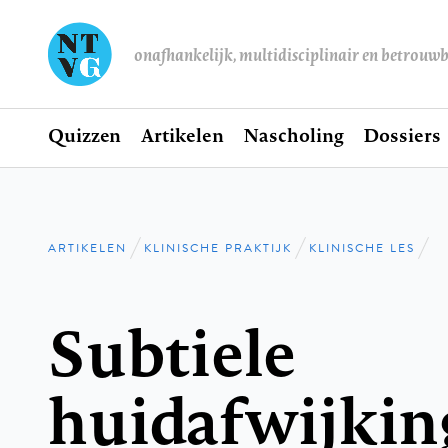
onafhankelijk, multidisciplinair en betrouw
Home
Quizzen
Artikelen
Nascholing
Dossiers
Hoofdnavigatie
ARTIKELEN
KLINISCHE PRAKTIJK
KLINISCHE LES
Kruimelpad
Subtiele
huidafwijkin