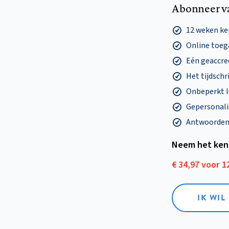
Abonneer v
12 weken k
Online toega
Eén geaccre
Het tijdschri
Onbeperkt l
Gepersonalis
Antwoorden o
Neem het ken
€ 34,97 voor 
IK WI