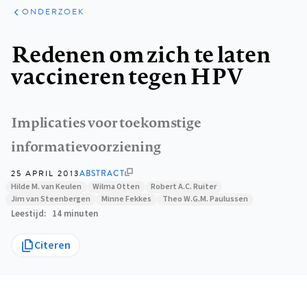
ARTIKELEN
ONDERZOEK
ONDERZOEK
Kruimelpad
Redenen om zich te laten
vaccineren tegen HPV
Implicaties voor toekomstige
informatievoorziening
25 APRIL 2013
ABSTRACT
Hilde M. van Keulen
Wilma Otten
Robert A.C. Ruiter
Jim van Steenbergen
Minne Fekkes
Theo W.G.M. Paulussen
Leestijd
14 minuten
Citeren