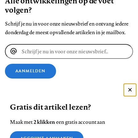
Alle ontwikkelingen op de voet
volgen?
Schrijf je nu in voor onze nieuwsbrief en ontvang iedere
donderdag de meest opvallende artikelen in je mailbox.
E-
mailadres
AANMELDEN
VOLG ONS OP
Deze site gebruikt cookies
Gratis dit artikel lezen?
Zie onze cookie policy
Volg
Volg
Volg
Volg
Volg
Volg
ACCEPTEER AANBEVOLEN INSTELLINGEN
ons
ons
ons
ons
ons
ons
2 klikken
Maak met
een gratis account aan
op
op
op
op
op
op
Contact
Colofon
Disclaimer
Privacy
About us
Functionele cookies