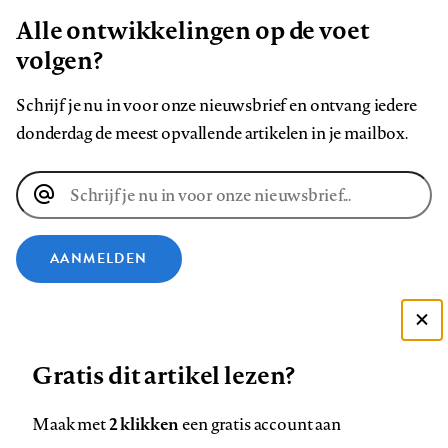
Alle ontwikkelingen op de voet
volgen?
Schrijf je nu in voor onze nieuwsbrief en ontvang iedere
donderdag de meest opvallende artikelen in je mailbox.
E-
mailadres
AANMELDEN
VOLG ONS OP
Deze site gebruikt cookies
Gratis dit artikel lezen?
Zie onze cookie policy
Volg
Volg
Volg
Volg
Volg
Volg
ACCEPTEER AANBEVOLEN INSTELLINGEN
ons
ons
ons
ons
ons
ons
2 klikken
Maak met
een gratis account aan