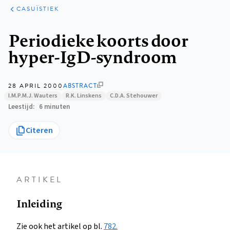
KLINISCHE
ARTIKELEN
PRAKTIJK
CASUÏSTIEK
Kruimelpad
Periodieke koorts door
hyper-IgD-syndroom
28 APRIL 2000
ABSTRACT
I.M.P.M.J. Wauters
R.K. Linskens
C.D.A. Stehouwer
Leestijd
6 minuten
Citeren
ARTIKEL
Inleiding
Zie ook het artikel op bl.
782.