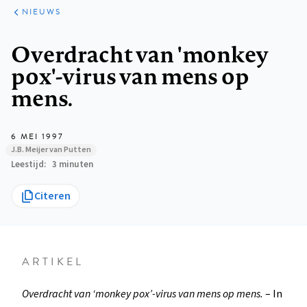
ARTIKELEN
HET
NIEUWS
KORT
Kruimelpad
Overdracht van 'monkey
pox'-virus van mens op
mens.
6 MEI 1997
J.B. Meijer van Putten
Leestijd
3 minuten
Citeren
ARTIKEL
Overdracht van ‘monkey pox’-virus van mens op mens.
– In