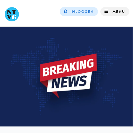
INLOGGEN
MENU
Top
navigation
IN