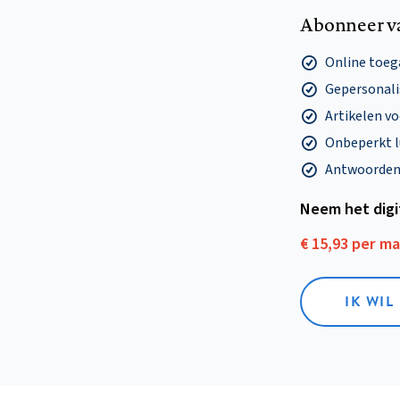
Abonneer v
Online toega
Gepersonalis
Artikelen v
Onbeperkt l
Antwoorden o
Neem het dig
€ 15,93 per m
IK WIL