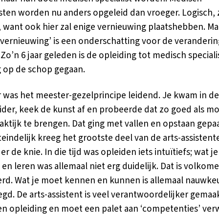
isten worden nu anders opgeleid dan vroeger. Logisch, z
 want ook hier zal enige vernieuwing plaatshebben. Ma
vernieuwing’ is een onderschatting voor de veranderin
 Zo’n 6 jaar geleden is de opleiding tot medisch speciali
g op de schop gegaan.
 was het meester-gezelprincipe leidend. Je kwam in de 
ider, keek de kunst af en probeerde dat zo goed als mo
raktijk te brengen. Dat ging met vallen en opstaan gepa
teindelijk kreeg het grootste deel van de arts-assistent
r de knie. In die tijd was opleiden iets intuïtiefs; wat j
en leren was allemaal niet erg duidelijk. Dat is volkom
rd. Wat je moet kennen en kunnen is allemaal nauwke
egd. De arts-assistent is veel verantwoordelijker gemaa
gen opleiding en moet een palet aan ‘competenties’ ve