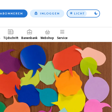
ABONNEREN
INLOGGEN
LICHT
Top
nav
ntair
s
Tijdschrift
Banenbank
Webshop
Service