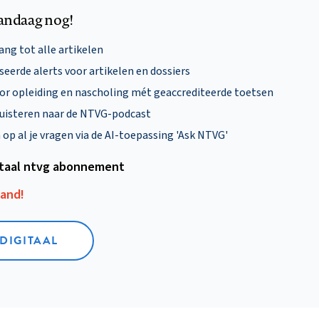
andaag nog!
ng tot alle artikelen
eerde alerts voor artikelen en dossiers
oor opleiding en nascholing mét geaccrediteerde toetsen
uisteren naar de NTVG-podcast
p al je vragen via de AI-toepassing 'Ask NTVG'
itaal ntvg abonnement
aand!
 DIGITAAL