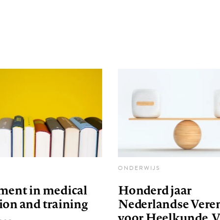
ONDERWIJS
ment in medical
Honderd jaar
ion and training
Nederlandse Vere
voor Heelkunde. V