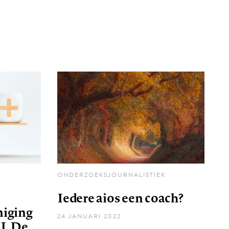
ONDERZOEKSJOURNALISTIEK
Iedere aios een coach?
niging
24 JANUARI 2022
I. De