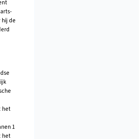
ent
arts-
 hij de
derd
jdse
ijk
ische
 het
nnen 1
t het