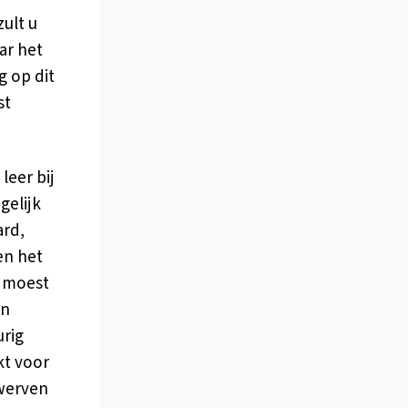
ult u
ar het
g op dit
st
leer bij
gelijk
ard,
en het
e moest
en
urig
kt voor
rwerven