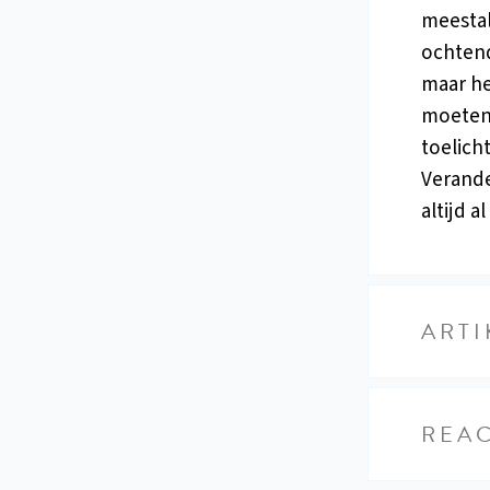
meestal
ochtend
maar he
moeten 
toelich
Verande
altijd a
ARTI
REAC