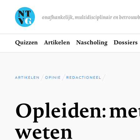
onafhankelijk, multidisciplinair en betrouw
Home
Quizzen
Artikelen
Nascholing
Dossiers
Hoofdnavigatie
ARTIKELEN
OPINIE
REDACTIONEEL
Kruimelpad
Opleiden: met
weten