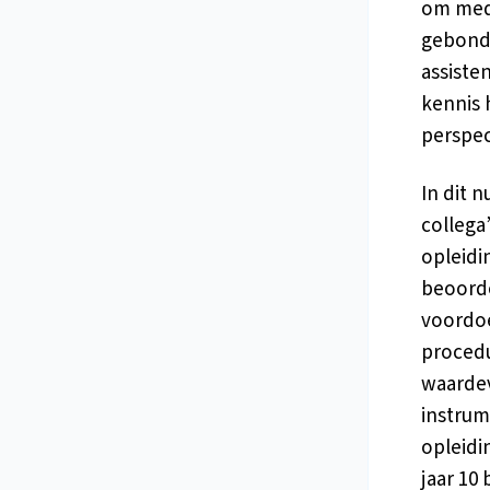
om medi
gebonde
assisten
kennis 
perspec
In dit 
collega
opleidi
beoordel
voordoe
procedu
waardev
instrum
opleidi
jaar 10