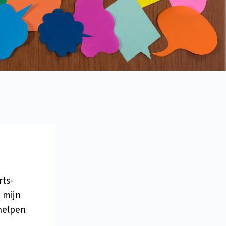
rts-
k mijn
 helpen