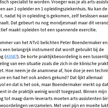
sch specialist te worden. Vroeger was je als arts-assist
n aan 1 opleider en 1 opleidingsziekenhuis. Nu kan de 
t, nadat hij in opleiding is gekomen, zelf beslissen waar
haalt. Dat gebeurt nu nog mondjesmaat maar dit veran
tief maakt opleiden tot een spannende exercitie.
nummer van het
NTvG
belichten Peter Boendermaker en
’s een belangrijk instrument dat wordt gebruikt bij de
ng (
A5587
). De korte praktijkbeoordeling is een tussenti
ing van een situatie zoals die zich in de klinische prakt
t. Hoe neem je de anamnese af, hoe doe je een techn
re en had het ook anders gekund? Dat lijkt allemaal
ol en dat is het ook, maar Boendermaker merkt op dat
ent in de praktijk weinig wordt toegepast. Binnen mijn
ng tot maag-darm-leverarts moeten arts-assistenten bi
 beoordelingen verzamelen. Met veel pijn en moeite luk