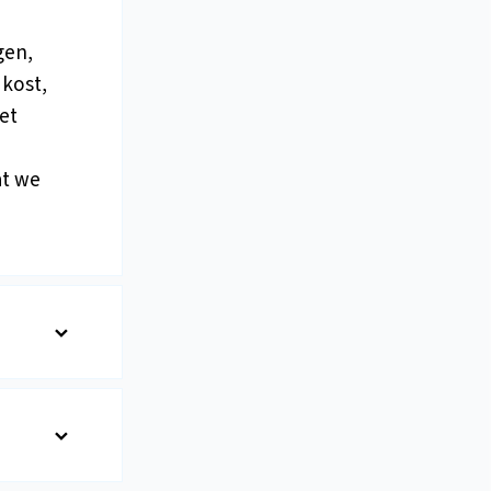
gen,
 kost,
et
at we