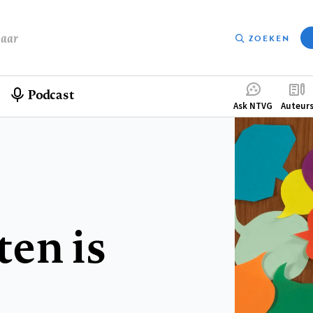
baar
ZOEKEN
Podcast
Compleme
Ask NTVG
Auteur
menu
en is