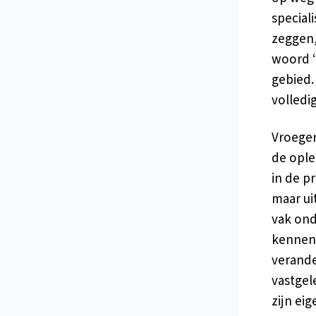
special
zeggen,
woord ‘
gebied.
volledi
Vroeger
de ople
in de p
maar ui
vak onde
kennen 
verande
vastgel
zijn ei