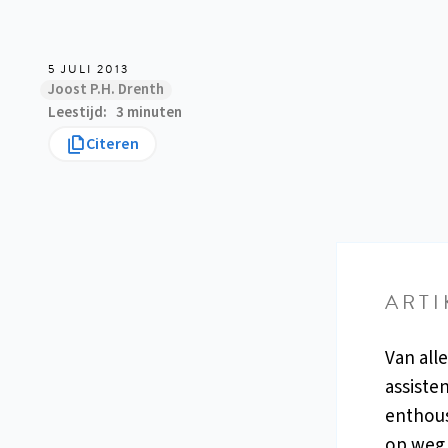
5 JULI 2013
Joost P.H. Drenth
Leestijd
3 minuten
Citeren
ARTI
Van alle
assiste
enthous
op weg 