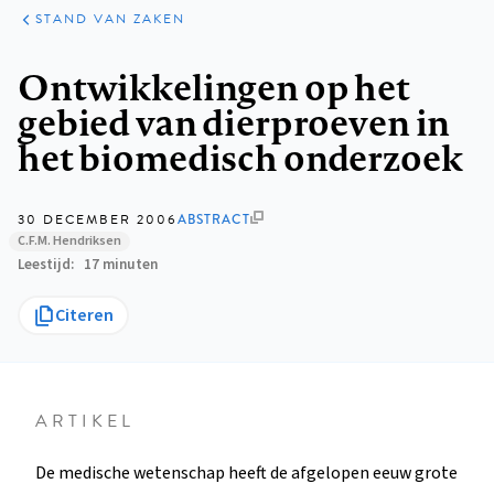
KLINISCHE
ARTIKELEN
PRAKTIJK
STAND VAN ZAKEN
Kruimelpad
Ontwikkelingen op het
gebied van dierproeven in
het biomedisch onderzoek
30 DECEMBER 2006
ABSTRACT
C.F.M. Hendriksen
Leestijd
17 minuten
Citeren
ARTIKEL
De medische wetenschap heeft de afgelopen eeuw grote