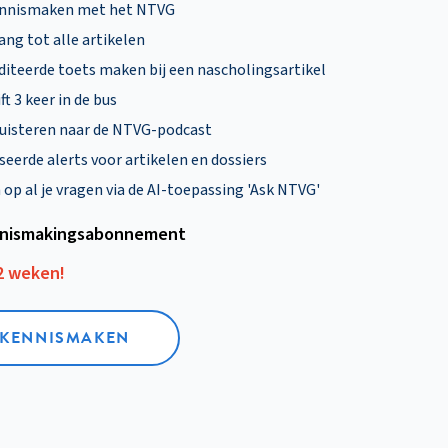
ennismaken met het NTVG
ng tot alle artikelen
diteerde toets maken bij een nascholingsartikel
ft 3 keer in de bus
uisteren naar de NTVG-podcast
eerde alerts voor artikelen en dossiers
p al je vragen via de AI-toepassing 'Ask NTVG'
nismakings­abonnement
12 weken!
L KENNISMAKEN