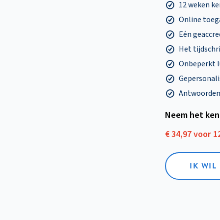
12 weken k
Online toega
Eén geaccre
Het tijdschri
Onbeperkt l
Gepersonalis
Antwoorden o
Neem het ken
€ 34,97 voor 
IK WI