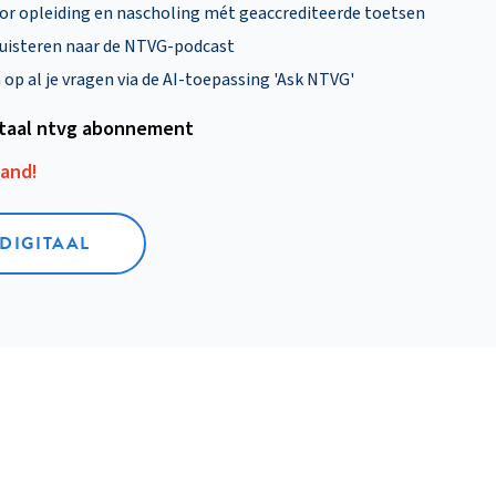
oor opleiding en nascholing mét geaccrediteerde toetsen
uisteren naar de NTVG-podcast
p al je vragen via de AI-toepassing 'Ask NTVG'
itaal ntvg abonnement
aand!
 DIGITAAL