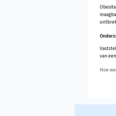
Obesita
maagban
ontbre
Onderz
Vaststel
van ee
Hoe we
…