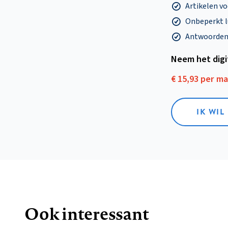
Artikelen v
Onbeperkt l
Antwoorden o
Neem het dig
€ 15,93 per m
IK WIL
Ook interessant