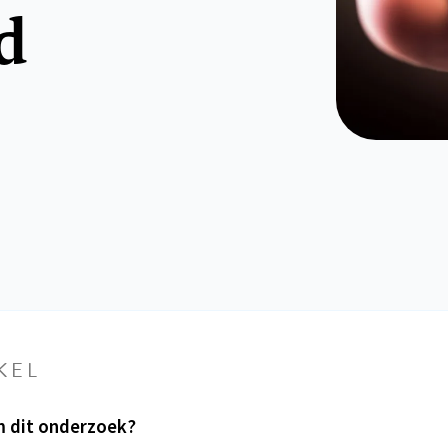
d
KEL
 dit onderzoek?