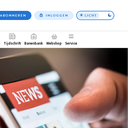
ABONNEREN
INLOGGEN
LICHT
Top
nav
ntair
s
Tijdschrift
Banenbank
Webshop
Service