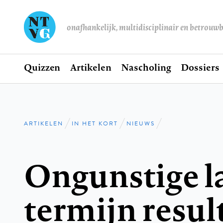
onafhankelijk, multidisciplinair en betrouw
Home
Quizzen
Artikelen
Nascholing
Dossiers
Hoofdnavigatie
ARTIKELEN
IN HET KORT
NIEUWS
Kruimelpad
Ongunstige l
termijn resul