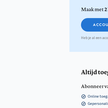
Maak met
2
ACCOU
Heb je al een a
Altijd to
Abonneer v
Online toega
Gepersonalis