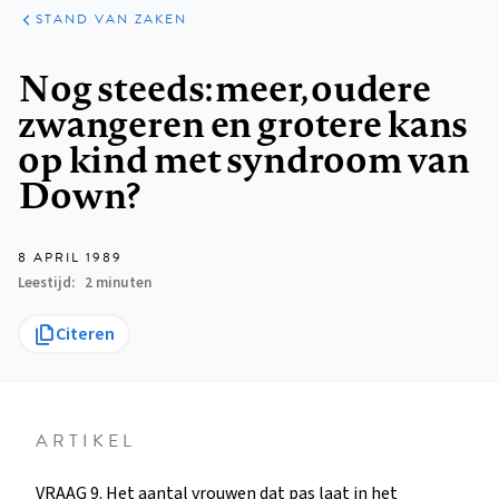
KLINISCHE
ARTIKELEN
PRAKTIJK
STAND VAN ZAKEN
Kruimelpad
Nog steeds: meer, oudere
zwangeren en grotere kans
op kind met syndroom van
Down?
8 APRIL 1989
Leestijd
2 minuten
Citeren
ARTIKEL
VRAAG 9. Het aantal vrouwen dat pas laat in het