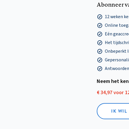
Abonneer v
12 weken k
Online toega
Eén geaccre
Het tijdschri
Onbeperkt l
Gepersonalis
Antwoorden o
Neem het ken
€ 34,97 voor 
IK WI