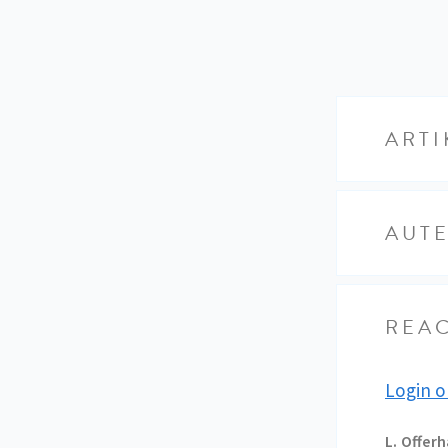
ARTI
AUT
REAC
Login o
L.
Offerh