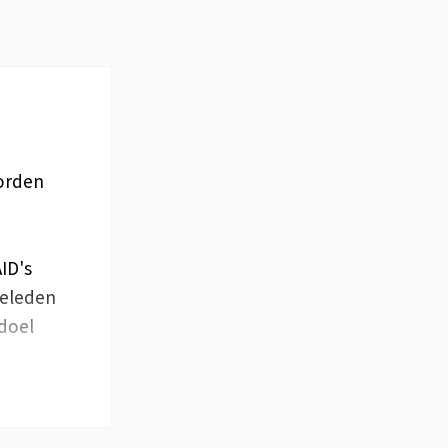
worden
ID's
geleden
doel