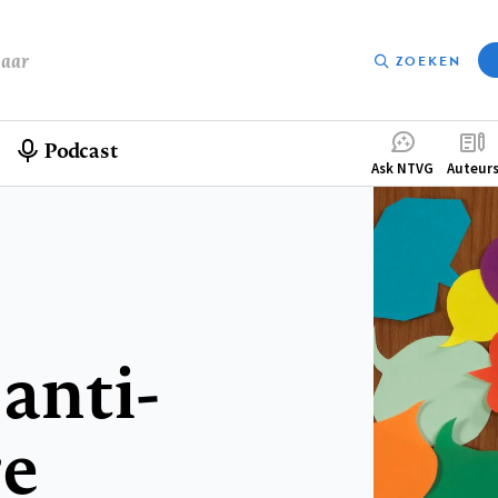
baar
ZOEKEN
Podcast
Compleme
Ask NTVG
Auteur
menu
anti-
re