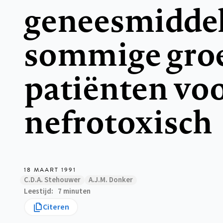
geneesmiddele
sommige gro
patiënten vo
nefrotoxisch
18 MAART 1991
C.D.A. Stehouwer
A.J.M. Donker
Leestijd
7 minuten
Citeren