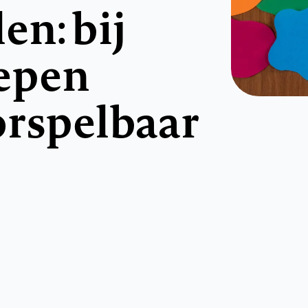
n: bij
epen
orspelbaar