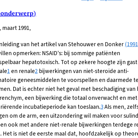
 onderwerp)
, maart 1991,
nleiding van het artikel van Stehouwer en Donker
(1991
willen opmerken: NSAID's: bij sommige patiënten
pelbaar hepatotoxisch. Tot op zekere hoogte zijn gast
ale
1
en renale
2
bijwerkingen van niet-steroïde anti-
atoire geneesmiddelen te voorspellen en daarmede t
en. Dat is echter niet het geval met beschadiging van 
renchym, een bijwerking die totaal onverwacht en met
ariërende incubatieperiode kan toeslaan.
3
Als men, zelf
agen om de arm, een uitzondering wil maken voor sulind
n ook met andere niet-renale bijwerkingen terdege r
 Het is niet de eerste maal dat, hoofdzakelijk op theor