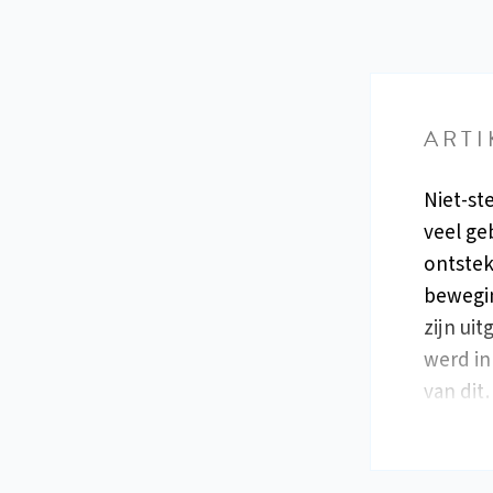
ARTI
Niet-st
veel geb
ontstek
bewegin
zijn ui
werd in
van di