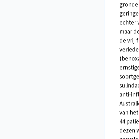
gronden
geringe
echter 
maar de
de vrij
verlede
(benoxa
ernstig
soortge
sulinda
anti-in
Austral
van het
44 pati
dezen w