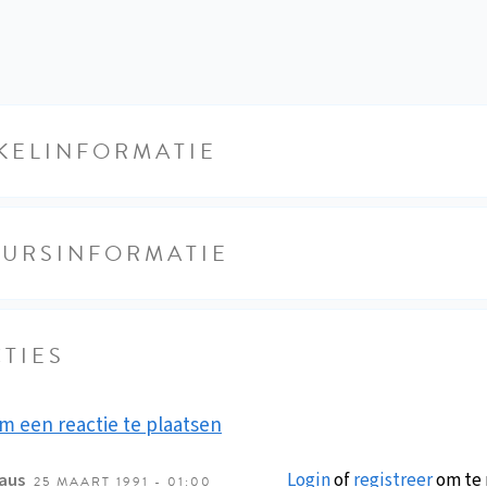
KELINFORMATIE
EURSINFORMATIE
TIES
m een reactie te plaatsen
Login
of
registreer
om te 
aus
25 MAART 1991 - 01:00