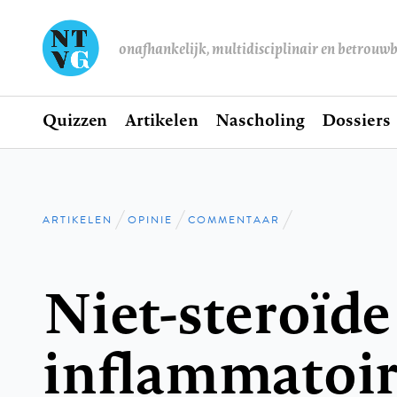
onafhankelijk, multidisciplinair en betrouw
Home
Quizzen
Artikelen
Nascholing
Dossiers
Hoofdnavigatie
ARTIKELEN
OPINIE
COMMENTAAR
Kruimelpad
Niet-steroïde 
inflammatoi