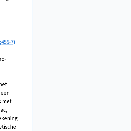
;455-7)
ro-
e
het
 een
s met
ac,
ekening
etische