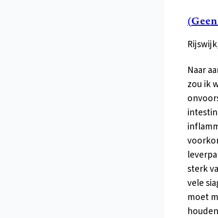
(Geen
Rijswijk
Naar aa
zou ik 
onvoors
intestin
inflamm
voorkom
leverpa
sterk v
vele si
moet me
houden.