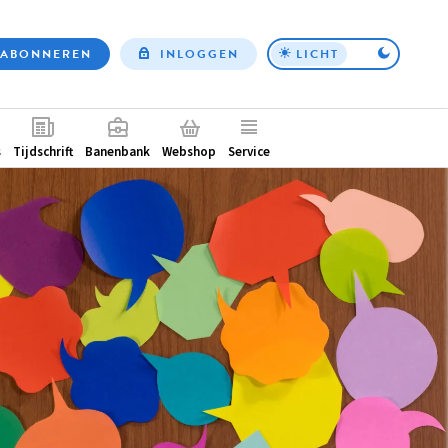
ABONNEREN
INLOGGEN
LICHT
Top
nav
ntair
s
Tijdschrift
Banenbank
Webshop
Service