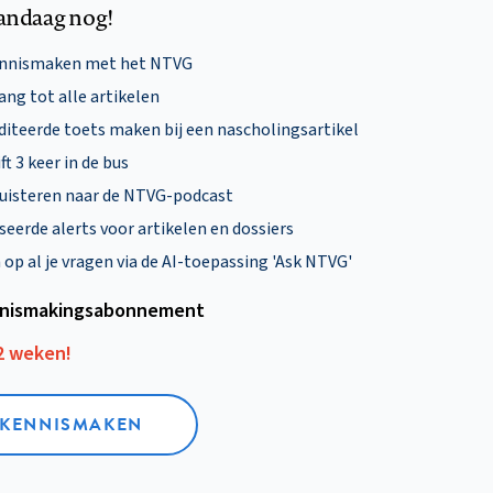
andaag nog!
ennismaken met het NTVG
ng tot alle artikelen
diteerde toets maken bij een nascholingsartikel
ft 3 keer in de bus
uisteren naar de NTVG-podcast
eerde alerts voor artikelen en dossiers
p al je vragen via de AI-toepassing 'Ask NTVG'
nismakings­abonnement
12 weken!
L KENNISMAKEN