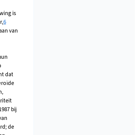
ing is
r,
6
taan van
hun
p
nt dat
eroïde
n,
iteit
987 bij
van
rd; de