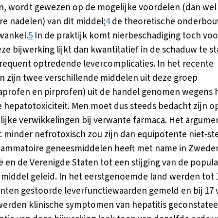
, wordt gewezen op de mogelijke voordelen (dan wel
re nadelen) van dit middel;
4
de theoretische onderbouw
wankel.
5
In de praktijk komt nierbeschadiging toch voo
ze bijwerking lijkt dan kwantitatief in de schaduw te s
 frequent optredende levercomplicaties. In het recente
n zijn twee verschillende middelen uit deze groep
profen en pirprofen) uit de handel genomen wegens 
e hepatotoxiciteit. Men moet dus steeds bedacht zijn o
lijke verwikkelingen bij verwante farmaca. Het argume
c minder nefrotoxisch zou zijn dan equipotente niet-st
flammatoire geneesmiddelen heeft met name in Zwede
ië en de Verenigde Staten tot een stijging van de popular
 middel geleid. In het eerstgenoemde land werden tot 1
ënten gestoorde leverfunctiewaarden gemeld en bij 17 
erden klinische symptomen van hepatitis geconstatee