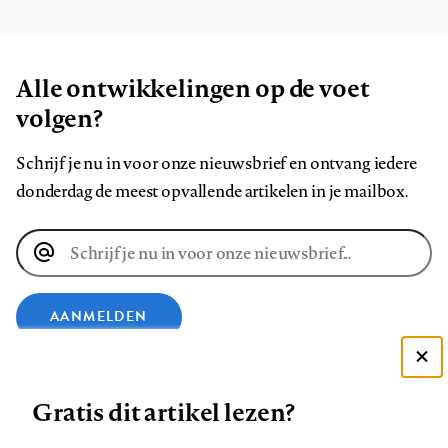
Alle ontwikkelingen op de voet
volgen?
Schrijf je nu in voor onze nieuwsbrief en ontvang iedere
donderdag de meest opvallende artikelen in je mailbox.
E-
mailadres
AANMELDEN
Deze site gebruikt cookies
VOLG ONS OP
Gratis dit artikel lezen?
Zie onze cookie policy
ACCEPTEER AANBEVOLEN INSTELLINGEN
Volg
Volg
Volg
Volg
Volg
Volg