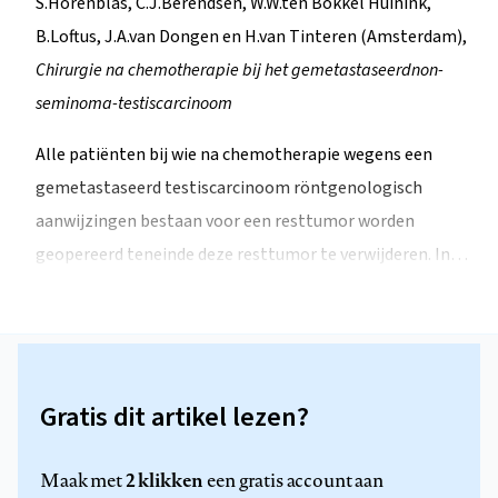
S.Horenblas, C.J.Berendsen, W.W.ten Bokkel Huinink,
B.Loftus, J.A.van Dongen en H.van Tinteren (Amsterdam),
Chirurgie na chemotherapie bij het gemetastaseerdnon-
seminoma-testiscarcinoom
Alle patiënten bij wie na chemotherapie wegens een
gemetastaseerd testiscarcinoom röntgenologisch
aanwijzingen bestaan voor een resttumor worden
geopereerd teneinde deze resttumor te verwijderen. In…
Gratis dit artikel lezen?
2 klikken
Maak met
een gratis account aan