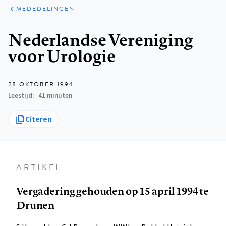
ARTIKELEN
VARIA
MEDEDELINGEN
Kruimelpad
Nederlandse Vereniging
voor Urologie
28 OKTOBER 1994
Leestijd
41 minuten
Citeren
ARTIKEL
Vergadering gehouden op 15 april 1994 te
Drunen