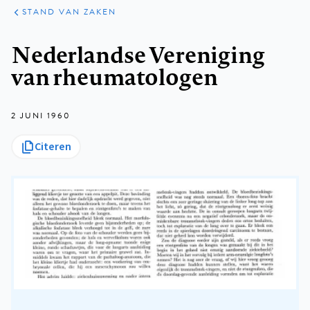
KLINISCHE
ARTIKELEN
PRAKTIJK
STAND VAN ZAKEN
Kruimelpad
Nederlandse Vereniging
van rheumatologen
2 JUNI 1960
Citeren