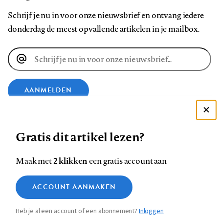
Schrijf je nu in voor onze nieuwsbrief en ontvang iedere
donderdag de meest opvallende artikelen in je mailbox.
E-
mailadres
AANMELDEN
Deze site gebruikt cookies
VOLG ONS OP
Gratis dit artikel lezen?
Zie onze cookie policy
ACCEPTEER AANBEVOLEN INSTELLINGEN
Volg
Volg
Volg
Volg
Volg
Volg
2 klikken
Maak met
een gratis account aan
ons
ons
ons
ons
ons
ons
Functionele cookies
op
op
op
op
op
op
Contact
Colofon
Disclaimer
Privacy
About us
ACCOUNT AANMAKEN
Medische vragen verdienen
Sluiten
Footer
Analytische cookies
Facebook
LinkedIn
Bluesky
Instagram
YouTube
Pinterest
betrouwbare antwoorden
Heb je al een account of een abonnement?
Inloggen
Marketing cookies