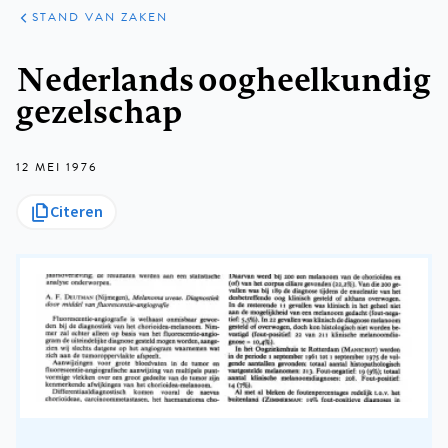
KLINISCHE
ARTIKELEN
PRAKTIJK
STAND VAN ZAKEN
Kruimelpad
Nederlands oogheelkundig
gezelschap
12 MEI 1976
Citeren