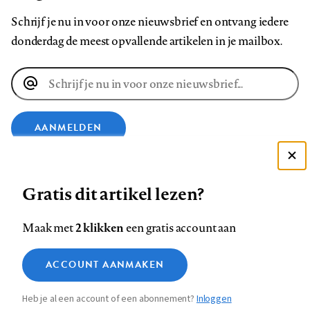
Schrijf je nu in voor onze nieuwsbrief en ontvang iedere
donderdag de meest opvallende artikelen in je mailbox.
E-
mailadres
AANMELDEN
Deze site gebruikt cookies
VOLG ONS OP
Gratis dit artikel lezen?
Zie onze cookie policy
ACCEPTEER AANBEVOLEN INSTELLINGEN
Volg
Volg
Volg
Volg
Volg
Volg
2 klikken
Maak met
een gratis account aan
ons
ons
ons
ons
ons
ons
Functionele cookies
op
op
op
op
op
op
Contact
Colofon
Disclaimer
Privacy
About us
ACCOUNT AANMAKEN
Medische vragen verdienen
Sluiten
Footer
Analytische cookies
Facebook
LinkedIn
Bluesky
Instagram
YouTube
Pinterest
betrouwbare antwoorden
Heb je al een account of een abonnement?
Inloggen
Marketing cookies