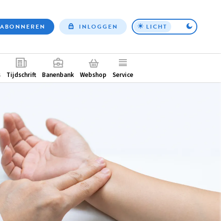
ABONNEREN
INLOGGEN
LICHT
Top
nav
ntair
s
Tijdschrift
Banenbank
Webshop
Service