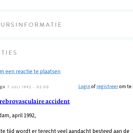
EURSINFORMATIE
TIES
m een reactie te plaatsen
Login
of
registreer
om te 
nga
7 JULI 1992 - 02:00
rebrovasculaire accident
am, april 1992,
ste tijd wordt er terecht veel aandacht besteed aan de