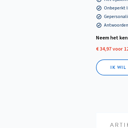
Onbeperkt l
Gepersonalis
Antwoorden o
Neem het ken
€ 34,97 voor 
IK WI
ARTI