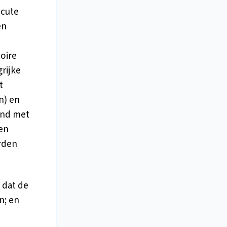
acute
en
toire
rijke
t
n) en
and met
len
rden
s dat de
n; en