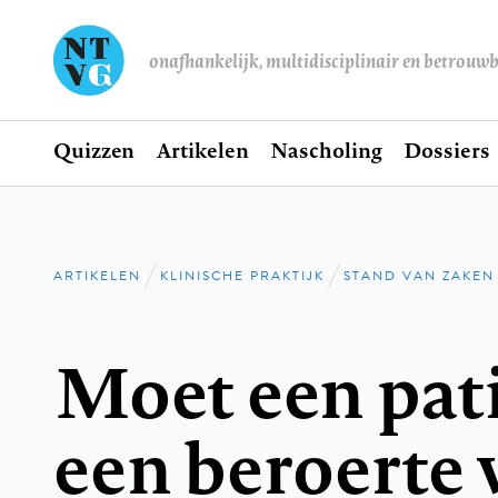
onafhankelijk, multidisciplinair en betrouw
Home
Quizzen
Artikelen
Nascholing
Dossiers
Hoofdnavigatie
ARTIKELEN
KLINISCHE PRAKTIJK
STAND VAN ZAKEN
Kruimelpad
Moet een pat
een beroerte