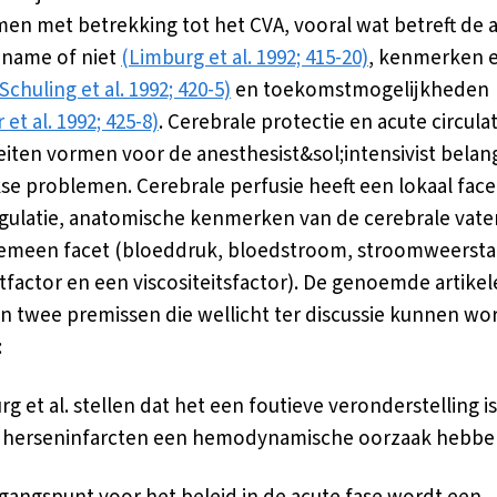
en met betrekking tot het CVA, vooral wat betreft de 
pname of niet
(Limburg et al. 1992; 415-20)
, kenmerken 
Schuling et al. 1992; 420-5)
en toekomstmogelijkheden
et al. 1992; 425-8)
. Cerebrale protectie en acute circula
eiten vormen voor de anesthesist&sol;intensivist belang
kse problemen. Cerebrale perfusie heeft een lokaal face
gulatie, anatomische kenmerken van de cerebrale vate
gemeen facet (bloeddruk, bloedstroom, stroomweerst
tfactor en een viscositeitsfactor). De genoemde artike
n twee premissen die wellicht ter discussie kunnen wo
:
g et al. stellen dat het een foutieve veronderstelling i
 herseninfarcten een hemodynamische oorzaak hebbe