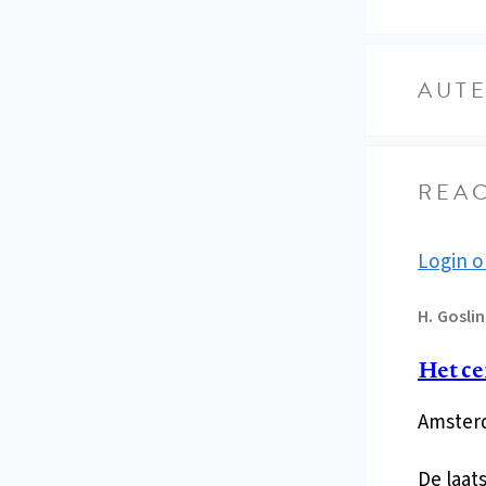
AUT
REAC
Login o
H.
Gosli
Het ce
Amsterd
De laat