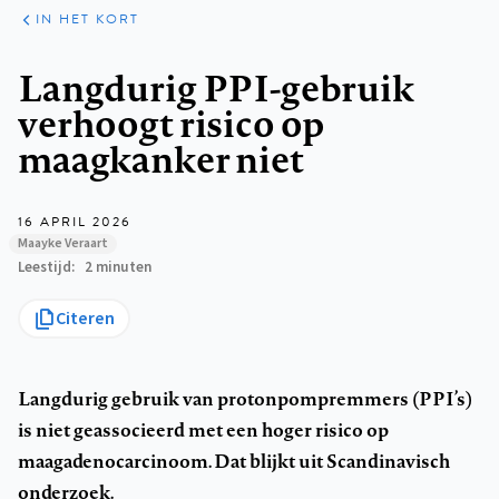
ARTIKELEN
HET
IN HET KORT
KORT
Kruimelpad
Langdurig PPI-gebruik
verhoogt risico op
maagkanker niet
16 APRIL 2026
Maayke Veraart
Leestijd
2 minuten
Citeren
Langdurig gebruik van protonpompremmers (PPI’s)
is niet geassocieerd met een hoger risico op
maagadenocarcinoom. Dat blijkt uit Scandinavisch
onderzoek.