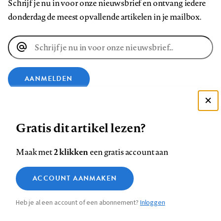
Schrijf je nu in voor onze nieuwsbrief en ontvang iedere
donderdag de meest opvallende artikelen in je mailbox.
E-
mailadres
AANMELDEN
VOLG ONS OP
Deze site gebruikt cookies
Gratis dit artikel lezen?
Zie onze cookie policy
Volg
Volg
Volg
Volg
Volg
Volg
ACCEPTEER AANBEVOLEN INSTELLINGEN
2 klikken
Maak met
een gratis account aan
ons
ons
ons
ons
ons
ons
Functionele cookies
op
op
op
op
op
op
Contact
Colofon
Disclaimer
Privacy
About us
ACCOUNT AANMAKEN
Medische vragen verdienen
Footer
Sluiten
Facebook
LinkedIn
Bluesky
Instagram
YouTube
Pinterest
Analytische cookies
betrouwbare antwoorden
Heb je al een account of een abonnement?
Inloggen
Marketing cookies
navigation
STEL ZE NU AAN ASK NTVG
Sla voorkeuren op