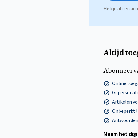
Heb je al een a
Altijd to
Abonneer v
Online toega
Gepersonalis
Artikelen v
Onbeperkt l
Antwoorden o
Neem het dig