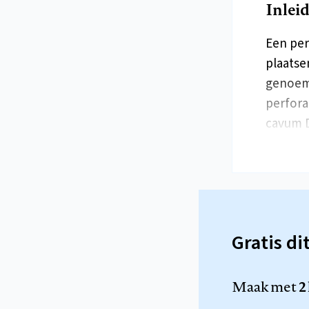
Inlei
Een per
plaatse
genoemd
perfora
cavum D
Gratis di
Maak met
2