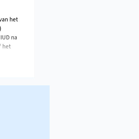
van het
)
 IUD na
 het