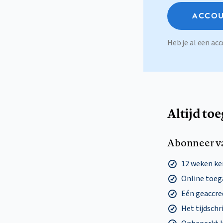
ACCOU
Heb je al een a
Altijd to
Abonneer v
12 weken k
Online toega
Eén geaccre
Het tijdschri