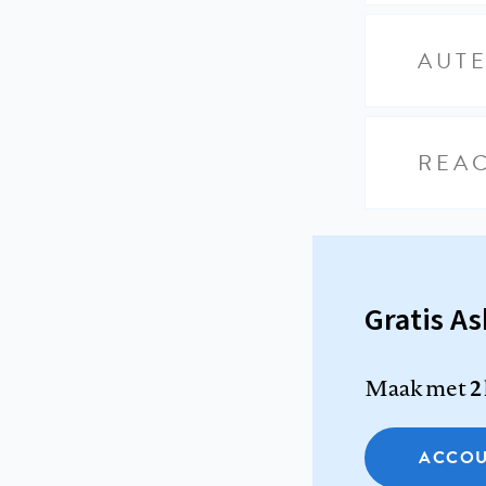
AUT
REAC
Gratis A
Maak met
2
ACCOU