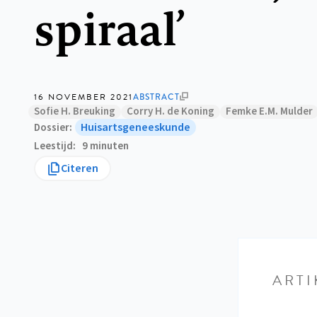
spiraal’
16 NOVEMBER 2021
ABSTRACT
Sofie H. Breuking
Corry H. de Koning
Femke E.M. Mulder
Huisartsgeneeskunde
Dossier
Leestijd
9 minuten
Citeren
ARTI