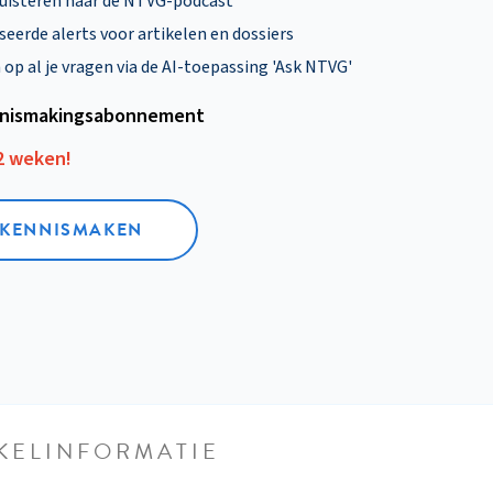
uisteren naar de NTVG-podcast
eerde alerts voor artikelen en dossiers
p al je vragen via de AI-toepassing 'Ask NTVG'
nismakings­abonnement
12 weken!
L KENNISMAKEN
KELINFORMATIE