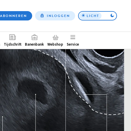
ABONNEREN
INLOGGEN
LICHT
Top
nav
ntair
s
Tijdschrift
Banenbank
Webshop
Service