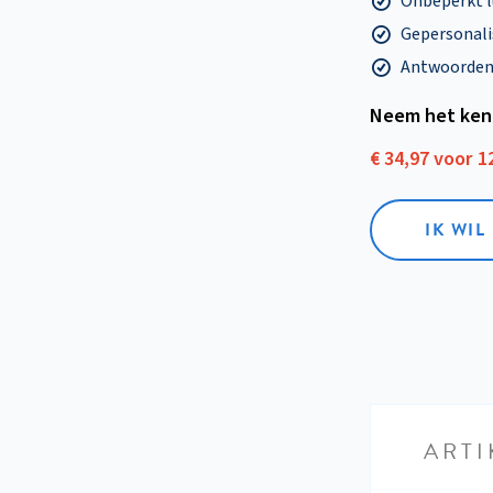
Onbeperkt l
Gepersonalis
Antwoorden o
Neem het ken
€ 34,97 voor 
IK WI
ARTI