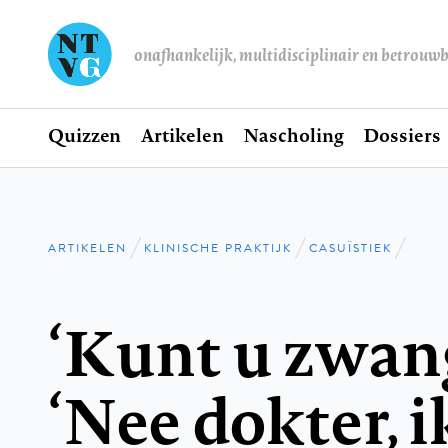
onafhankelijk, multidisciplinair en betrouw
Home
Quizzen
Artikelen
Nascholing
Dossiers
Hoofdnavigatie
ARTIKELEN
KLINISCHE PRAKTIJK
CASUÏSTIEK
Kruimelpad
‘Kunt u zwang
‘Nee dokter, 