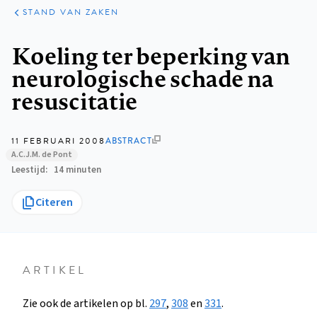
KLINISCHE
ARTIKELEN
PRAKTIJK
STAND VAN ZAKEN
Kruimelpad
Koeling ter beperking van
neurologische schade na
resuscitatie
11 FEBRUARI 2008
ABSTRACT
A.C.J.M. de Pont
Leestijd
14 minuten
Citeren
ARTIKEL
Zie ook de artikelen op bl.
297
,
308
en
331
.