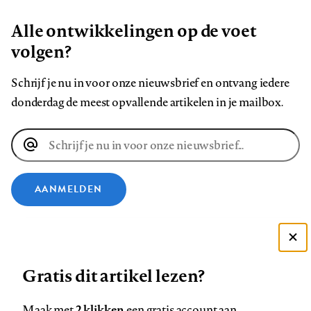
Alle ontwikkelingen op de voet
volgen?
Schrijf je nu in voor onze nieuwsbrief en ontvang iedere
donderdag de meest opvallende artikelen in je mailbox.
E-
mailadres
AANMELDEN
VOLG ONS OP
Deze site gebruikt cookies
Gratis dit artikel lezen?
Zie onze cookie policy
Volg
Volg
Volg
Volg
Volg
Volg
ACCEPTEER AANBEVOLEN INSTELLINGEN
ons
ons
ons
ons
ons
ons
2 klikken
Maak met
een gratis account aan