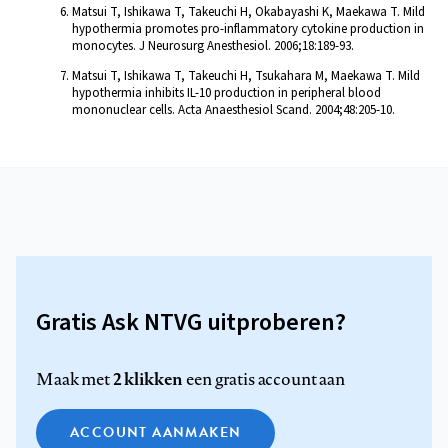
Matsui T, Ishikawa T, Takeuchi H, Okabayashi K, Maekawa T. Mild
hypothermia promotes pro-inflammatory cytokine production in
monocytes. J Neurosurg Anesthesiol. 2006;18:189-93.
Matsui T, Ishikawa T, Takeuchi H, Tsukahara M, Maekawa T. Mild
hypothermia inhibits IL-10 production in peripheral blood
mononuclear cells. Acta Anaesthesiol Scand. 2004;48:205-10.
Gratis Ask NTVG uitproberen?
2 klikken
Maak met
een gratis account aan
ACCOUNT AANMAKEN