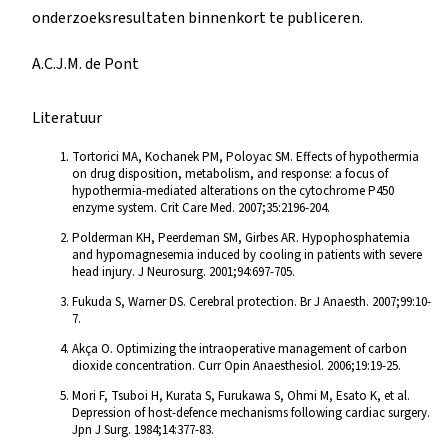
onderzoeksresultaten binnenkort te publiceren.
A.C.J.M. de Pont
Literatuur
Tortorici MA, Kochanek PM, Poloyac SM. Effects of hypothermia
on drug disposition, metabolism, and response: a focus of
hypothermia-mediated alterations on the cytochrome P450
enzyme system. Crit Care Med. 2007;35:2196-204.
Polderman KH, Peerdeman SM, Girbes AR. Hypophosphatemia
and hypomagnesemia induced by cooling in patients with severe
head injury. J Neurosurg. 2001;94:697-705.
Fukuda S, Warner DS. Cerebral protection. Br J Anaesth. 2007;99:10-
7.
Akça O. Optimizing the intraoperative management of carbon
dioxide concentration. Curr Opin Anaesthesiol. 2006;19:19-25.
Mori F, Tsuboi H, Kurata S, Furukawa S, Ohmi M, Esato K, et al.
Depression of host-defence mechanisms following cardiac surgery.
Jpn J Surg. 1984;14:377-83.