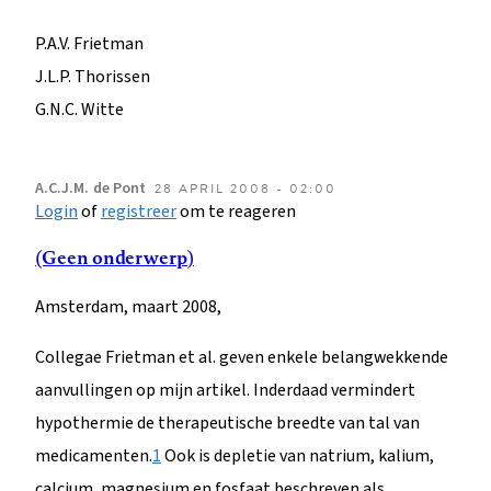
P.A.V. Frietman
J.L.P. Thorissen
G.N.C. Witte
A.C.J.M.
de Pont
28 APRIL 2008 - 02:00
Login
of
registreer
om te reageren
(Geen onderwerp)
Amsterdam, maart 2008,
Collegae Frietman et al. geven enkele belangwekkende
aanvullingen op mijn artikel. Inderdaad vermindert
hypothermie de therapeutische breedte van tal van
medicamenten.
1
Ook is depletie van natrium, kalium,
calcium, magnesium en fosfaat beschreven als