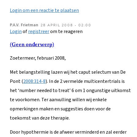
Login om een reactie te plaatsen
P.A.V.
Frietman
28 APRIL 2008 - 02:00
Login
of
registreer
om te reageren
(Geen onderwerp)
Zoetermeer, februari 2008,
Met belangstelling lazen wij het caput selectum van De
Pont (
2008:314-8
). In de 2 vermelde multicentertrials is
het ‘number needed to treat’ 6 om 1 ongunstige uitkomst
te voorkomen. Ter aanvulling willen wij enkele
opmerkingen maken en suggesties doen voor de
toekomst van deze therapie.
Door hypothermie is de afweer verminderd en zal eerder