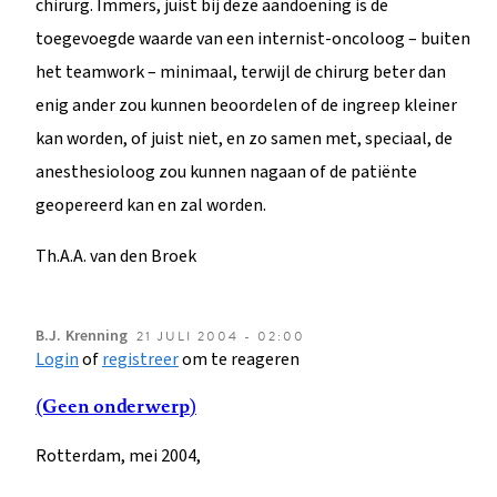
chirurg. Immers, juist bij deze aandoening is de
toegevoegde waarde van een internist-oncoloog – buiten
het teamwork – minimaal, terwijl de chirurg beter dan
enig ander zou kunnen beoordelen of de ingreep kleiner
kan worden, of juist niet, en zo samen met, speciaal, de
anesthesioloog zou kunnen nagaan of de patiënte
geopereerd kan en zal worden.
Th.A.A. van den Broek
B.J.
Krenning
21 JULI 2004 - 02:00
Login
of
registreer
om te reageren
(Geen onderwerp)
Rotterdam, mei 2004,