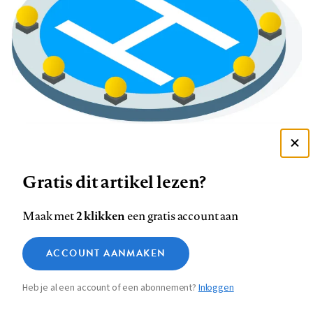
STAND VAN ZAKEN
Profylactische perioperatieve ß-blokkade ter
Deze site gebruikt cookies
vermindering van cardiale morbiditeit en sterfte
Gratis dit artikel lezen?
Zie onze cookie policy
bij risicopatiënten die een niet-cardiale operatie
ondergaan
ACCEPTEER AANBEVOLEN INSTELLINGEN
2 klikken
Maak met
een gratis account aan
11 FEBRUARI 2004
Functionele cookies
ACCOUNT AANMAKEN
Medische vragen verdienen
Sluiten
Analytische cookies
betrouwbare antwoorden
Heb je al een account of een abonnement?
Inloggen
Marketing cookies
STEL ZE NU AAN ASK NTVG
Sla voorkeuren op