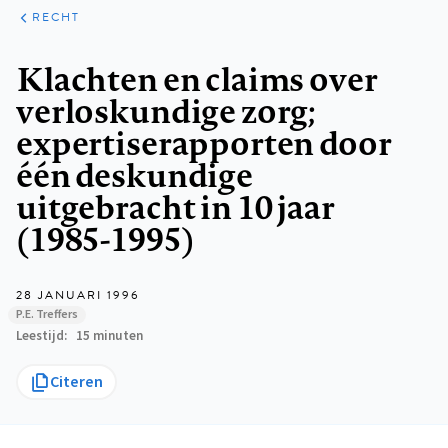
ARTIKELEN
PERSPECTIEF
RECHT
Kruimelpad
Klachten en claims over
verloskundige zorg;
expertiserapporten door
één deskundige
uitgebracht in 10 jaar
(1985-1995)
28 JANUARI 1996
P.E. Treffers
Leestijd
15 minuten
Citeren