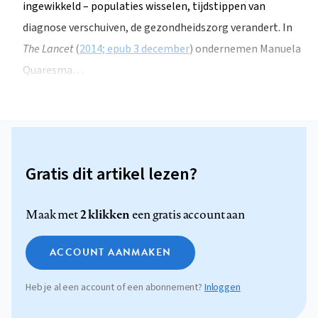
ingewikkeld – populaties wisselen, tijdstippen van
diagnose verschuiven, de gezondheidszorg verandert. In
The Lancet
(
2014; epub 3 december
) ondernemen Manuela
Quaresma…
Gratis dit artikel lezen?
2 klikken
Maak met
een gratis account aan
ACCOUNT AANMAKEN
Heb je al een account of een abonnement?
Inloggen