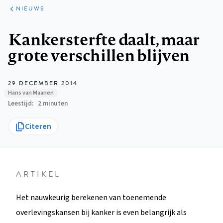
ARTIKELEN
HET
NIEUWS
KORT
Kruimelpad
Kankersterfte daalt, maar
grote verschillen blijven
29 DECEMBER 2014
Hans van Maanen
Leestijd
2 minuten
Citeren
ARTIKEL
Het nauwkeurig berekenen van toenemende
overlevingskansen bij kanker is even belangrijk als