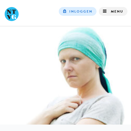
INLOGGEN
MENU
Top
navigation
IN