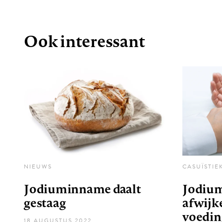
Ook interessant
NIEUWS
CASUÏSTIE
Jodiuminname daalt
Jodium
gestaag
afwijk
voedin
18 AUGUSTUS 2022