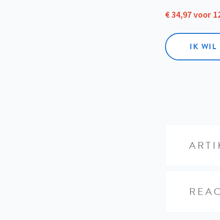
€ 34,97 voor 
IK WI
ARTI
REAC