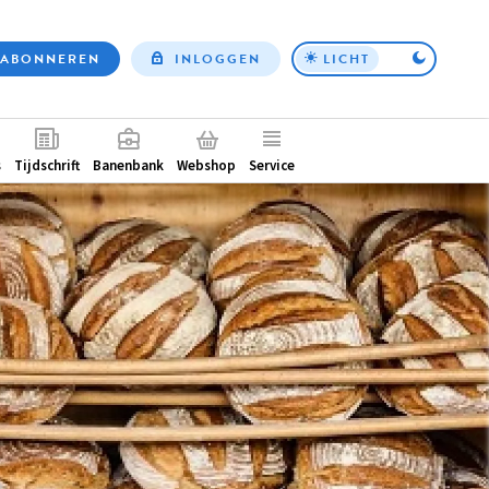
ABONNEREN
INLOGGEN
LICHT
Top
nav
ntair
s
Tijdschrift
Banenbank
Webshop
Service