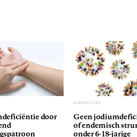
K
ONDERZOEK
deficiëntie door
Geen jodiumdefic
end
of endemisch str
gspatroon
onder 6-18-jarige