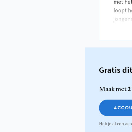
met het
loopt h
jongen
Gratis di
Maak met
2
ACCOU
Heb je al een a