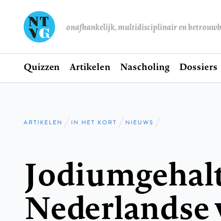
onafhankelijk, multidisciplinair en betrouw
Home
Quizzen
Artikelen
Nascholing
Dossiers
Hoofdnavigatie
ARTIKELEN
IN HET KORT
NIEUWS
Kruimelpad
Jodiumgehal
Nederlandse 