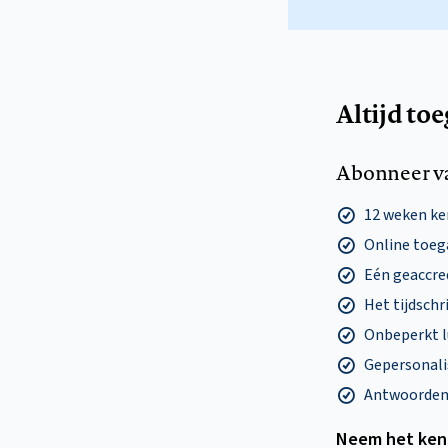
Altijd to
Abonneer v
12 weken k
Online toega
Eén geaccre
Het tijdschri
Onbeperkt l
Gepersonalis
Antwoorden o
Neem het ken