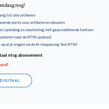
andaag nog!
ng tot alle artikelen
eerde alerts voor artikelen en dossiers
oor opleiding en nascholing mét geaccrediteerde toetsen
uisteren naar de NTVG-podcast
p al je vragen via de AI-toepassing 'Ask NTVG'
itaal ntvg abonnement
aand!
 DIGITAAL