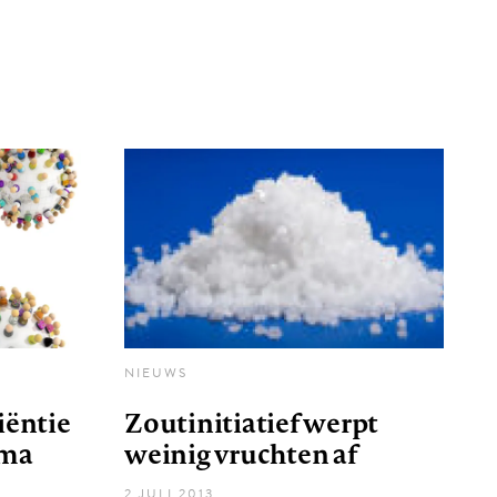
NIEUWS
iëntie
Zoutinitiatief werpt
uma
weinig vruchten af
2 JULI 2013