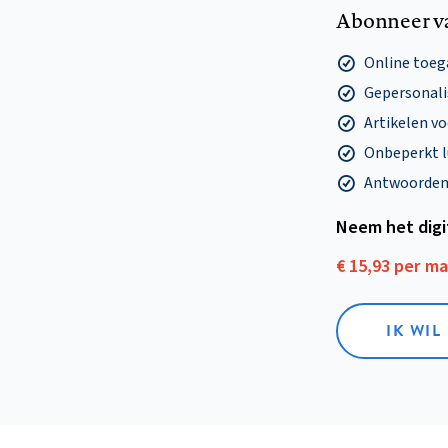
Abonneer v
Online toega
Gepersonalis
Artikelen v
Onbeperkt l
Antwoorden o
Neem het dig
€ 15,93 per m
IK WIL