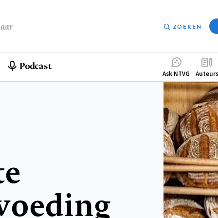
baar
ZOEKEN
Podcast
Compleme
Ask NTVG
Auteur
menu
te
voeding