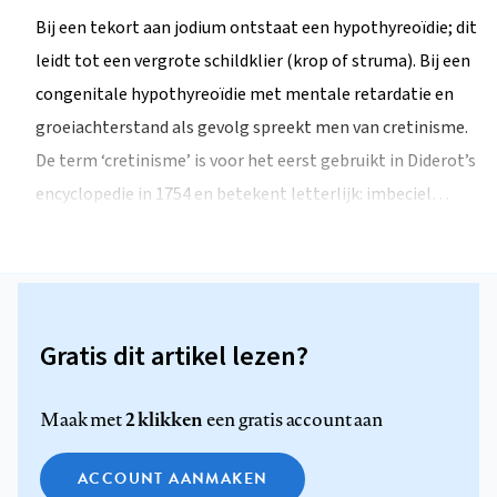
Bij een tekort aan jodium ontstaat een hypothyreoïdie; dit
leidt tot een vergrote schildklier (krop of struma). Bij een
congenitale hypothyreoïdie met mentale retardatie en
groeiachterstand als gevolg spreekt men van cretinisme.
De term ‘cretinisme’ is voor het eerst gebruikt in Diderot’s
encyclopedie in 1754 en betekent letterlijk: imbeciel…
Gratis dit artikel lezen?
2 klikken
Maak met
een gratis account aan
ACCOUNT AANMAKEN