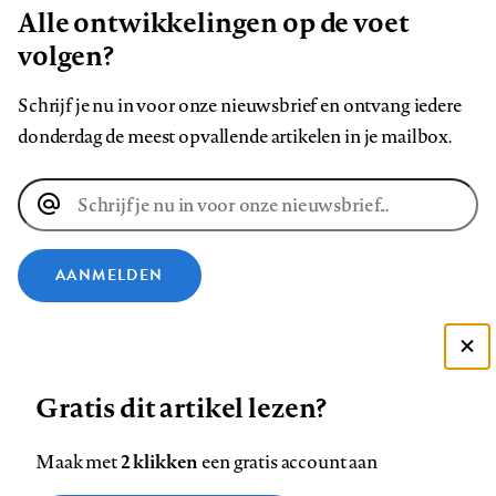
Alle ontwikkelingen op de voet
volgen?
Schrijf je nu in voor onze nieuwsbrief en ontvang iedere
donderdag de meest opvallende artikelen in je mailbox.
E-
mailadres
AANMELDEN
VOLG ONS OP
Deze site gebruikt cookies
Gratis dit artikel lezen?
Zie onze cookie policy
Volg
Volg
Volg
Volg
Volg
Volg
ACCEPTEER AANBEVOLEN INSTELLINGEN
ons
ons
ons
ons
ons
ons
2 klikken
Maak met
een gratis account aan
op
op
op
op
op
op
Contact
Colofon
Disclaimer
Privacy
About us