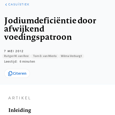
KLINISCHE
ARTIKELEN
PRAKTIJK
CASUÏSTIEK
Kruimelpad
Jodiumdeficiëntie door
afwijkend
voedingspatroon
7 MEI 2012
Rutger M. van Ree
Tom D. van Mierlo
Wilma Verburgt
Leestijd
6 minuten
Citeren
ARTIKEL
Inleiding