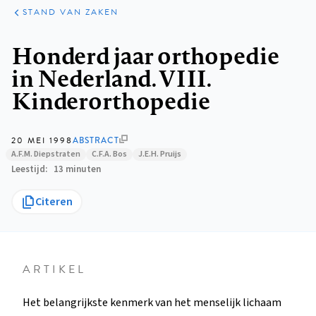
KLINISCHE
ARTIKELEN
PRAKTIJK
STAND VAN ZAKEN
Kruimelpad
Honderd jaar orthopedie
in Nederland. VIII.
Kinderorthopedie
20 MEI 1998
ABSTRACT
A.F.M. Diepstraten
C.F.A. Bos
J.E.H. Pruijs
Leestijd
13 minuten
Citeren
ARTIKEL
Het belangrijkste kenmerk van het menselijk lichaam