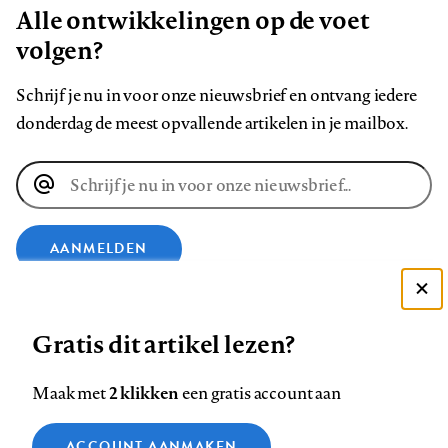
Alle ontwikkelingen op de voet
volgen?
Schrijf je nu in voor onze nieuwsbrief en ontvang iedere
donderdag de meest opvallende artikelen in je mailbox.
E-
mailadres
AANMELDEN
Deze site gebruikt cookies
VOLG ONS OP
Gratis dit artikel lezen?
Zie onze cookie policy
ACCEPTEER AANBEVOLEN INSTELLINGEN
Volg
Volg
Volg
Volg
Volg
Volg
2 klikken
Maak met
een gratis account aan
ons
ons
ons
ons
ons
ons
Functionele cookies
op
op
op
op
op
op
Contact
Colofon
Disclaimer
Privacy
About us
ACCOUNT AANMAKEN